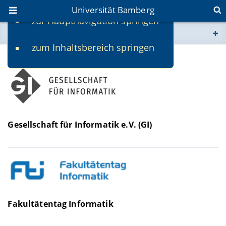
Universität Bamberg
zur Hauptnavigation springen
Sie befinden sich hier:
zum Inhaltsbereich springen
www.uni-bamberg.de
Mitgliedschaften der Fakultät WIAI
univis.uni-bamberg.de
fis.uni-bamberg.de
Gesellschaft für Informatik e.V. (GI)
Fakultätentag Informatik