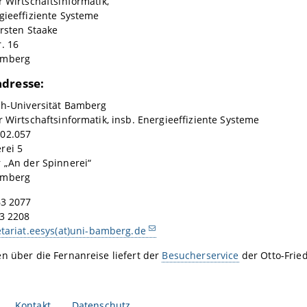
r Wirtschaftsinformatik,
gieeffiziente Systeme
orsten Staake
. 16
amberg
dresse:
ch-Universität Bamberg
r Wirtschaftsinformatik, insb. Energieeffiziente Systeme
02.057
erei 5
 „An der Spinnerei“
amberg
63 2077
63 2208
etariat.eesys(at)uni-bamberg.de
n über die Fernanreise liefert der
Besucherservice
der Otto-Frie
Kontakt
Datenschutz