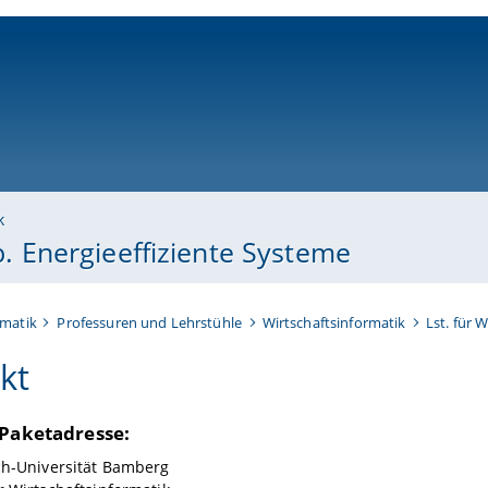
ni-bamberg.de
k
sb. Energieeffiziente Systeme
rmatik
Professuren und Lehrstühle
Wirtschaftsinformatik
Lst. für 
kt
 Paketadresse:
ch-Universität Bamberg