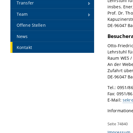
Lehrstuhl fü
Transfer
insbes. Ener
Prof. Dr. Th
Team
Kapuzinerstr
Offene Stellen
DE-96047 B
Besuchera
News
Otto-Friedri
Kontakt
Lehrstuhl fü
Raum WE5 / 
An der Web
Zufahrt über
DE-96047 B
Tel.: 0951/8
Fax: 0951/8
E-Mail:
sekr
Informatione
Seite 74840
Impressum