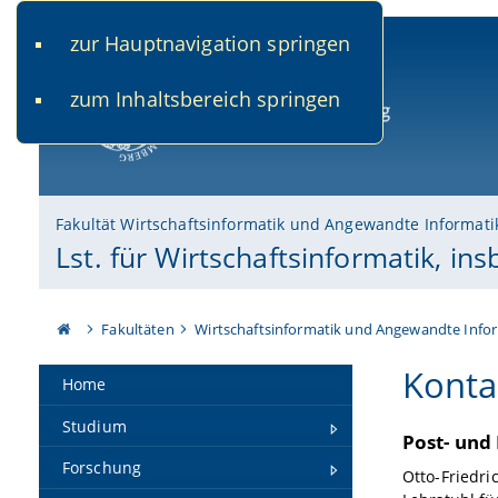
zur Hauptnavigation springen
www.uni-bamberg.de
univis.uni-bamberg.de
fis.u
zum Inhaltsbereich springen
Universität Bamberg
Fakultät Wirtschaftsinformatik und Angewandte Informati
Lst. für Wirtschaftsinformatik, in
Fakultäten
Wirtschaftsinformatik und Angewandte Info
Konta
Home
Studium
Post- und
Forschung
Otto-Friedri