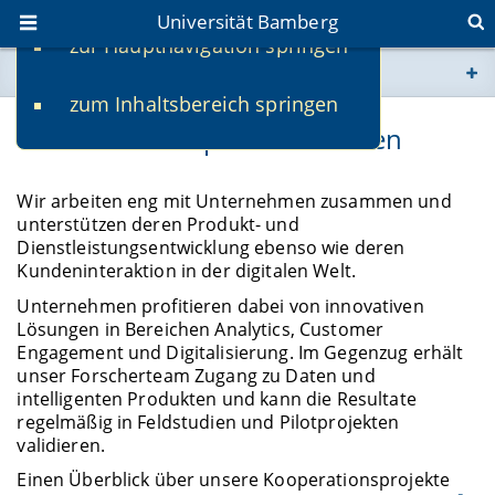
Universität Bamberg
zur Hauptnavigation springen
Sie befinden sich hier:
zum Inhaltsbereich springen
www.uni-bamberg.de
Unternehmenspartnerschaften
univis.uni-bamberg.de
Wir arbeiten eng mit Unternehmen zusammen und
unterstützen deren Produkt- und
fis.uni-bamberg.de
Dienstleistungsentwicklung ebenso wie deren
Kundeninteraktion in der digitalen Welt.
Unternehmen profitieren dabei von innovativen
Lösungen in Bereichen Analytics, Customer
Engagement und Digitalisierung. Im Gegenzug erhält
unser Forscherteam Zugang zu Daten und
intelligenten Produkten und kann die Resultate
regelmäßig in Feldstudien und Pilotprojekten
validieren.
Einen Überblick über unsere Kooperationsprojekte