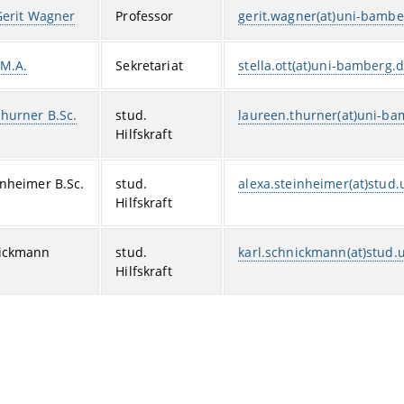
 Gerit Wagner
Professor
gerit.wagner(at)uni-bambe
 M.A.
Sekretariat
stella.ott(at)uni-bamberg.
hurner B.Sc.
stud.
laureen.thurner(at)uni-b
Hilfskraft
inheimer B.Sc.
stud.
alexa.steinheimer(at)stud
Hilfskraft
nickmann
stud.
karl.schnickmann(at)stud
Hilfskraft