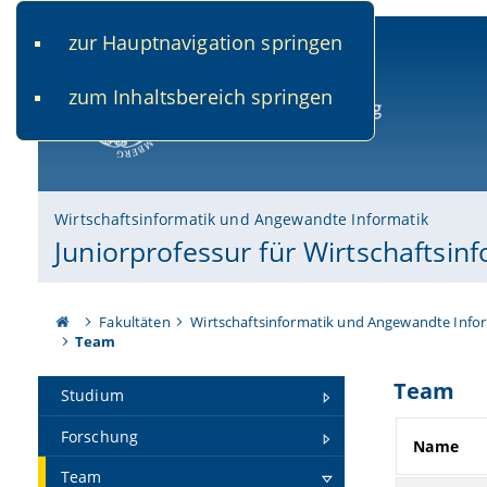
zur Hauptnavigation springen
www.uni-bamberg.de
univis.uni-bamberg.de
fis.u
zum Inhaltsbereich springen
Universität Bamberg
Wirtschaftsinformatik und Angewandte Informatik
Juniorprofessur für Wirtschaftsin
Fakultäten
Wirtschaftsinformatik und Angewandte Info
Team
Team
Studium
Forschung
Name
Team