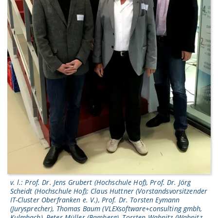
v. l.: Prof. Dr. Jens Grubert (Hochschule Hof), Prof. Dr. Jörg
Scheidt (Hochschule Hof); Claus Huttner (Vorstandsvorsitzender
IT-Cluster Oberfranken e. V.), Prof. Dr. Torsten Eymann
(Jurysprecher), Thomas Baum (VLEXsoftware+consulting gmbh,
Kulmbach), Peter Müller (Bamberg), Torsten Wabnitz (Wabnitz