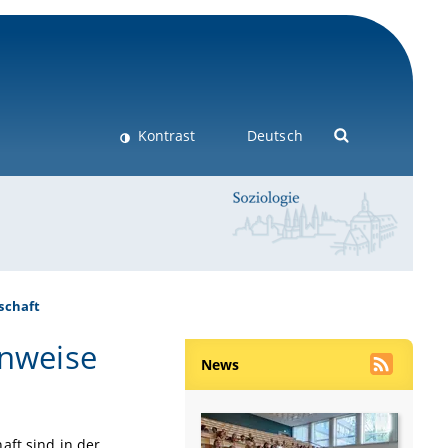
Kontrast
Deutsch
schaft
inweise
News
aft sind in der