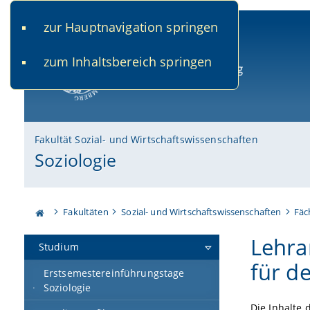
zur Hauptnavigation springen
www.uni-bamberg.de
univis.uni-bamberg.de
fis.u
zum Inhaltsbereich springen
Universität Bamberg
Fakultät Sozial- und Wirtschaftswissenschaften
Soziologie
Fakultäten
Sozial- und Wirtschaftswissenschaften
Fäc
Lehra
Studium
für d
Erstsemestereinführungstage
Soziologie
Die Inhalte 