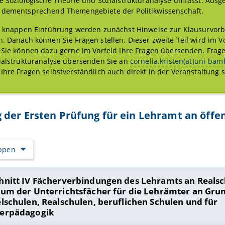
e Soziologische Theorie und Sozialstrukturanalyse umfasst. Ausg
dementsprechend Themengebiete der Politikwissenschaft.
r knappen Einführung werden zunächst Hinweise zur Klausurvorb
. Danach können Sie Fragen stellen. Dieser zweite Teil wird im 
 Sie können dazu gerne im Vorfeld Ihre Fragen übersenden. Frag
ialstrukturanalyse übersenden Sie an
cornelia.kristen(at)uni-ba
Ihre Fragen selbstverständlich auch direkt in der Veranstaltung s
der Ersten Prüfung für ein Lehramt an öffe
appen
hnitt IV Fächerverbindungen des Lehramts an Realsc
ium der Unterrichtsfächer für die Lehrämter an Gru
elschulen, Realschulen, beruflichen Schulen und für
erpädagogik