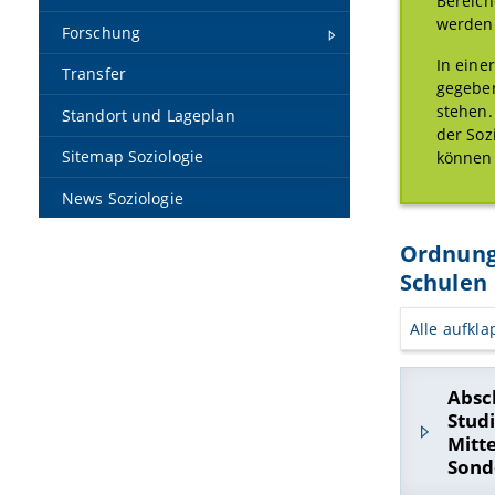
Bereich
werden 
Forschung
In eine
Transfer
gegeben
stehen.
Standort und Lageplan
der Soz
Sitemap Soziologie
können 
News Soziologie
Ordnung 
Schulen
Alle aufkl
Absc
Stud
Mitt
Sond