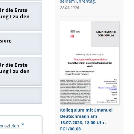
seinem Ehrentag.
22.06.2026
r die Erste
ung I zu den
sien;
schaftliche
:
tionalen und
schaftlichen
r die Erste
ung I zu den
, der sozialen
 internationaler
 zur Anwendung
schaftliche
:
le Ungleichheit,
Kolloquium mit Emanuel
eine Soziologie I
 Deutschland vor
eutschland im
Deutschmann am
. Dort werden
en Probleme und
republik
15.07.2026, 18:00 Uhr,
ionszielen
, der sozialen
FG1/00.08