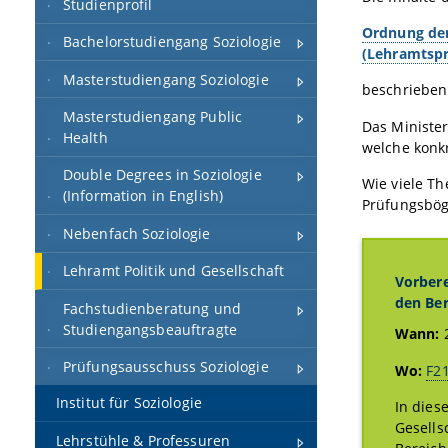
Studienprofil
Ordnung der
Bachelorstudiengang Soziologie
(Lehramtspr
Masterstudiengang Soziologie
beschrieben
Masterstudiengang Public
Das Minister
Health
welche konk
Double Degrees in Soziologie
Wie viele Th
(Information in English)
Prüfungsbög
Nebenfach Soziologie
Lehramt Politik und Gesellschaft
Vorbere
den Ber
Fachstudienberatung und
Studiengangsbeauftragte
Wann:
2
Prüfungsausschuss Soziologie
Wo:
F21
Institut für Soziologie
In dies
Gesells
Lehrstühle & Professuren