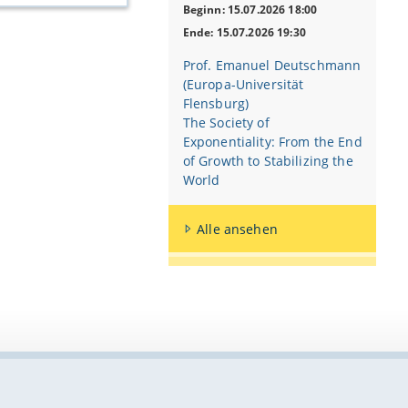
über verschiedene
Beginn: 15.07.2026 18:00
s Wandels von
kenntnisse auf
Ende: 15.07.2026 19:30
Prof. Emanuel Deutschmann
chung
(Europa-Universität
le Ungleichheit,
Flensburg)
The Society of
Exponentiality: From the End
of Growth to Stabilizing the
World
epublik
klungen;
Alle ansehen
Interpretativer
smus); Diskussion
tze; Anwendung