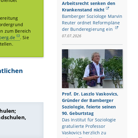
eblendet
Arbeitsrecht senken den
Krankenstand nicht
Bamberger Soziologe Marvin
ereitung
Reuter ordnet Reformpläne
Vordergrund
der Bunderegierung ein
en zum Bereich
07.07.2026
mberg.de
. Sie
tellen.
ntlichen
Prof. Dr. Laszlo Vaskovics,
Gründer der Bamberger
Soziologie, feierte seinen
hulen;
90. Geburtstag
ndschulen,
Das Institut für Soziologie
gratulierte Professor
Vaskovics herzlich zu