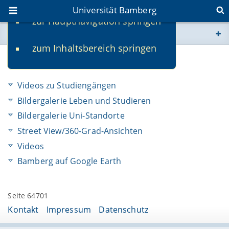
Universität Bamberg
zur Hauptnavigation springen
Sie befinden sich hier:
zum Inhaltsbereich springen
www.uni-bamberg.de
Bilder und Multimedia
univis.uni-bamberg.de
Videos zu Studiengängen
Bildergalerie Leben und Studieren
fis.uni-bamberg.de
Bildergalerie Uni-Standorte
Street View/360-Grad-Ansichten
Videos
Bamberg auf Google Earth
Seite 64701
Kontakt
Impressum
Datenschutz