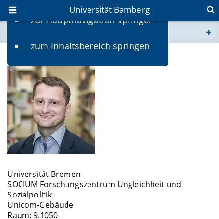
Universität Bamberg
zur Hauptnavigation springen
Sie befinden sich hier:
zum Inhaltsbereich springen
www.uni-bamberg.de
Prof. Dr. Thomas Kern
univis.uni-bamberg.de
fis.uni-bamberg.de
Universität Bremen
SOCIUM Forschungszentrum Ungleichheit und
Sozialpolitik
Unicom-Gebäude
Raum: 9.1050