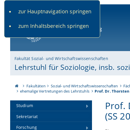
zur Hauptnavigation springen
www.uni-bamberg.de
univis.uni-bamberg.de
fis.u
zum Inhaltsbereich springen
Universität Bamberg
Fakultät Sozial- und Wirtschaftswissenschaften
Lehrstuhl für Soziologie, insb. so
Fakultäten
Sozial- und Wirtschaftswissenschaften
Fäc
ehemalige Vertretungen des Lehrstuhls
Prof. Dr. Thorsten
Prof.
Studium
(SS 2
Sekretariat
Forschung