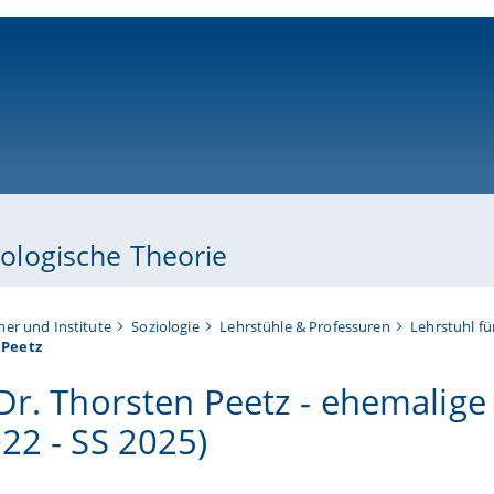
ni-bamberg.de
ziologische Theorie
her und Institute
Soziologie
Lehrstühle & Professuren
Lehrstuhl fü
 Peetz
 Dr. Thorsten Peetz - ehemalige
022 - SS 2025)