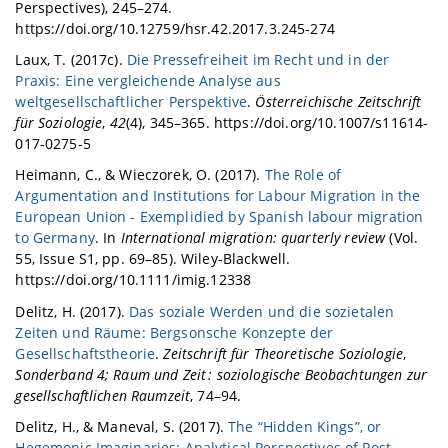
Perspectives), 245–274.
https://doi.org/10.12759/hsr.42.2017.3.245-274
Laux, T. (2017c).
Die Pressefreiheit im Recht und in der
Praxis: Eine vergleichende Analyse aus
weltgesellschaftlicher Perspektive
.
Österreichische Zeitschrift
für Soziologie
,
42
(4), 345–365. https://doi.org/10.1007/s11614-
017-0275-5
Heimann, C., & Wieczorek, O. (2017).
The Role of
Argumentation and Institutions for Labour Migration in the
European Union - Exemplidied by Spanish labour migration
to Germany
. In
International migration: quarterly review
(Vol.
55, Issue S1, pp. 69–85). Wiley-Blackwell.
https://doi.org/10.1111/imig.12338
Delitz, H. (2017).
Das soziale Werden und die sozietalen
Zeiten und Räume: Bergsonsche Konzepte der
Gesellschaftstheorie
.
Zeitschrift für Theoretische Soziologie
,
Sonderband 4; Raum und Zeit : soziologische Beobachtungen zur
gesellschaftlichen Raumzeit
, 74–94.
Delitz, H., & Maneval, S. (2017).
The “Hidden Kings”, or
Hegemonic Imaginaries: Analytical Perspectives of Post-