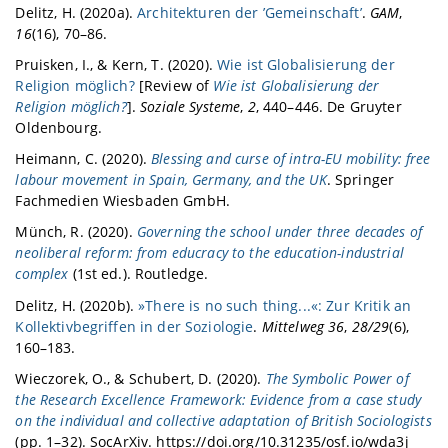
Delitz, H. (2020a).
Architekturen der ’Gemeinschaft’
.
GAM
,
16
(16), 70–86.
Pruisken, I., & Kern, T. (2020).
Wie ist Globalisierung der
Religion möglich?
[Review of
Wie ist Globalisierung der
Religion möglich?
].
Soziale Systeme
,
2
, 440–446. De Gruyter
Oldenbourg.
Heimann, C. (2020).
Blessing and curse of intra-EU mobility: free
labour movement in Spain, Germany, and the UK
. Springer
Fachmedien Wiesbaden GmbH.
Münch, R. (2020).
Governing the school under three decades of
neoliberal reform: from educracy to the education-industrial
complex
(1st ed.). Routledge.
Delitz, H. (2020b).
»There is no such thing...«: Zur Kritik an
Kollektivbegriffen in der Soziologie
.
Mittelweg 36
,
28/29
(6),
160–183.
Wieczorek, O., & Schubert, D. (2020).
The Symbolic Power of
the Research Excellence Framework: Evidence from a case study
on the individual and collective adaptation of British Sociologists
(pp. 1–32). SocArXiv. https://doi.org/10.31235/osf.io/wda3j