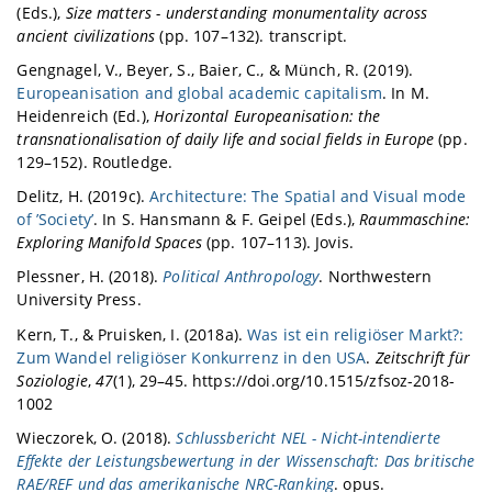
(Eds.),
Size matters - understanding monumentality across
ancient civilizations
(pp. 107–132). transcript.
Gengnagel, V., Beyer, S., Baier, C., & Münch, R. (2019).
Europeanisation and global academic capitalism
. In M.
Heidenreich (Ed.),
Horizontal Europeanisation: the
transnationalisation of daily life and social fields in Europe
(pp.
129–152). Routledge.
Delitz, H. (2019c).
Architecture: The Spatial and Visual mode
of ’Society’
. In S. Hansmann & F. Geipel (Eds.),
Raummaschine:
Exploring Manifold Spaces
(pp. 107–113). Jovis.
Plessner, H. (2018).
Political Anthropology
. Northwestern
University Press.
Kern, T., & Pruisken, I. (2018a).
Was ist ein religiöser Markt?:
Zum Wandel religiöser Konkurrenz in den USA
.
Zeitschrift für
Soziologie
,
47
(1), 29–45. https://doi.org/10.1515/zfsoz-2018-
1002
Wieczorek, O. (2018).
Schlussbericht NEL - Nicht-intendierte
Effekte der Leistungsbewertung in der Wissenschaft: Das britische
RAE/REF und das amerikanische NRC-Ranking
. opus.