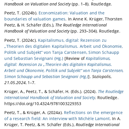
Handbook on Valuation and Society
(pp. 1–8). Routledge.
Peetz, T. (2024b).
Economization: Valuation and the
boundaries of valuation games
. In Anne K. Krüger, Thorsten
Peetz, & H. Schäfer (Eds.),
The Routledge International
Handbook of Valuation and Society
(pp. 293–304). Routledge.
Peetz, T. (2024c).
Kapitalismus, digital: Rezension zu
„Theorien des digitalen Kapitalismus. Arbeit und Ökonomie,
Politik und Subjekt“ von Tanja Carstensen, Simon Schaupp
und Sebastian Sevignani (Hg.)
[Review of
Kapitalismus,
digital: Rezension zu „Theorien des digitalen Kapitalismus.
Arbeit und Ökonomie, Politik und Subjekt“ von Tanja Carstensen,
Simon Schaupp und Sebastian Sevignani (Hg.)
].
Soziopolis
,
21.05.2024
, 1–7.
Krüger, A., Peetz, T., & Schäfer, H. (Eds.). (2024).
The Routledge
International Handbook of Valuation and Society
. Routledge.
https://doi.org/10.4324/9781003229353
Peetz, T., & Krüger, A. (2024a).
Reflections on the emergence
of a research field: An interview with Michèle Lamont
. In A.
Krüger, T. Peetz, & H. Schäfer (Eds.),
Routledge International