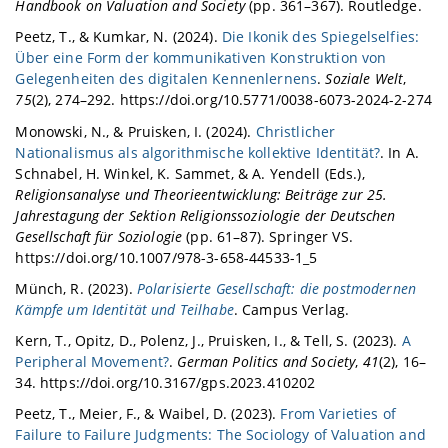
Handbook on Valuation and Society
(pp. 361–367). Routledge.
Peetz, T., & Kumkar, N. (2024).
Die Ikonik des Spiegelselfies:
Über eine Form der kommunikativen Konstruktion von
Gelegenheiten des digitalen Kennenlernens
.
Soziale Welt
,
75
(2), 274–292. https://doi.org/10.5771/0038-6073-2024-2-274
Monowski, N., & Pruisken, I. (2024).
Christlicher
Nationalismus als algorithmische kollektive Identität?
. In A.
Schnabel, H. Winkel, K. Sammet, & A. Yendell (Eds.),
Religionsanalyse und Theorieentwicklung: Beiträge zur 25.
Jahrestagung der Sektion Religionssoziologie der Deutschen
Gesellschaft für Soziologie
(pp. 61–87). Springer VS.
https://doi.org/10.1007/978-3-658-44533-1_5
Münch, R. (2023).
Polarisierte Gesellschaft: die postmodernen
Kämpfe um Identität und Teilhabe
. Campus Verlag.
Kern, T., Opitz, D., Polenz, J., Pruisken, I., & Tell, S. (2023).
A
Peripheral Movement?
.
German Politics and Society
,
41
(2), 16–
34. https://doi.org/10.3167/gps.2023.410202
Peetz, T., Meier, F., & Waibel, D. (2023).
From Varieties of
Failure to Failure Judgments: The Sociology of Valuation and