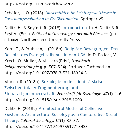
https://doi.org/10.20378/irbo-52704
Schäfer, L. O. (2018).
Universitäten im Leistungswettbewerb:
Forschungsevaluation in Großbritannien
. Springer VS.
Delitz, H., & Seyfert, R. (2018).
Introduction
. In H. Delitz & R.
Seyfert (Eds.),
Political anthropology / Helmuth Plessner
(pp.
cii–xxv). Northwestern University Press.
Kern, T., & Pruisken, I. (2018b).
Religiöse Bewegungen: Das
Beispiel des Evangelikalismus in den USA
. In D. Pollack, V.
Krech, O. Müller, & M. Hero (Eds.),
Handbuch
Religionssoziologie
(pp. 507–524). Springer Fachmedien.
https://doi.org/10.1007/978-3-531-18924-6
Münch, R. (2018b).
Soziologie in der Identitätskrise:
Zwischen totaler Fragmentierung und
Einparadigmenherrschaft
.
Zeitschrift für Soziologie
,
47
(1), 1–6.
https://doi.org/10.1515/zfsoz-2018-1000
Delitz, H. (2018c).
Architectural Modes of Collective
Existence: Architectural Sociology as a Comparative Social
Theory
.
Cultural Sociology
,
12
(1), 37–57.
https://doi.org/10.1177/1749975517718435