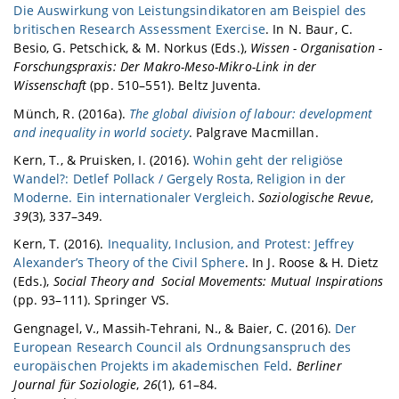
Die Auswirkung von Leistungsindikatoren am Beispiel des
britischen Research Assessment Exercise
. In N. Baur, C.
Besio, G. Petschick, & M. Norkus (Eds.),
Wissen - Organisation -
Forschungspraxis: Der Makro-Meso-Mikro-Link in der
Wissenschaft
(pp. 510–551). Beltz Juventa.
Münch, R. (2016a).
The global division of labour: development
and inequality in world society
. Palgrave Macmillan.
Kern, T., & Pruisken, I. (2016).
Wohin geht der religiöse
Wandel?: Detlef Pollack / Gergely Rosta, Religion in der
Moderne. Ein internationaler Vergleich
.
Soziologische Revue
,
39
(3), 337–349.
Kern, T. (2016).
Inequality, Inclusion, and Protest: Jeffrey
Alexander’s Theory of the Civil Sphere
. In J. Roose & H. Dietz
(Eds.),
Social Theory and Social Movements: Mutual Inspirations
(pp. 93–111). Springer VS.
Gengnagel, V., Massih-Tehrani, N., & Baier, C. (2016).
Der
European Research Council als Ordnungsanspruch des
europäischen Projekts im akademischen Feld
.
Berliner
Journal für Soziologie
,
26
(1), 61–84.