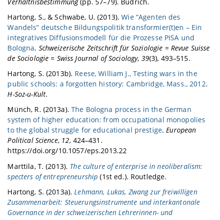
Verhältnisbestimmung
(pp. 57–79). Budrich.
Hartong, S., & Schwabe, U. (2013).
Wie “Agenten des
Wandels” deutsche Bildungspolitik transformier(t)en – Ein
integratives Diffusionsmodell für die Prozesse PISA und
Bologna
.
Schweizerische Zeitschrift für Soziologie = Revue Suisse
de Sociologie = Swiss Journal of Sociology
,
39
(3), 493–515.
Hartong, S. (2013b).
Reese, William J., Testing wars in the
public schools: a forgotten history: Cambridge, Mass., 2012
.
H-Soz-u-Kult
.
Münch, R. (2013a).
The Bologna process in the German
system of higher education: from occupational monopolies
to the global struggle for educational prestige
.
European
Political Science
,
12
, 424–431.
https://doi.org/10.1057/eps.2013.22
Marttila, T. (2013).
The culture of enterprise in neoliberalism:
specters of entrepreneurship
(1st ed.). Routledge.
Hartong, S. (2013a).
Lehmann, Lukas, Zwang zur freiwilligen
Zusammenarbeit: Steuerungsinstrumente und interkantonale
Governance in der schweizerischen Lehrerinnen- und