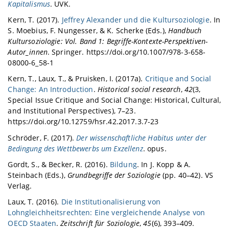
Kapitalismus
. UVK.
Kern, T. (2017).
Jeffrey Alexander und die Kultursoziologie
. In
S. Moebius, F. Nungesser, & K. Scherke (Eds.),
Handbuch
Kultursoziologie: Vol. Band 1: Begriffe-Kontexte-Perspektiven-
Autor_innen
. Springer. https://doi.org/10.1007/978-3-658-
08000-6_58-1
Kern, T., Laux, T., & Pruisken, I. (2017a).
Critique and Social
Change: An Introduction
.
Historical social research
,
42
(3,
Special Issue Critique and Social Change: Historical, Cultural,
and Institutional Perspectives), 7–23.
https://doi.org/10.12759/hsr.42.2017.3.7-23
Schröder, F. (2017).
Der wissenschaftliche Habitus unter der
Bedingung des Wettbewerbs um Exzellenz
. opus.
Gordt, S., & Becker, R. (2016).
Bildung
. In J. Kopp & A.
Steinbach (Eds.),
Grundbegriffe der Soziologie
(pp. 40–42). VS
Verlag.
Laux, T. (2016).
Die Institutionalisierung von
Lohngleichheitsrechten: Eine vergleichende Analyse von
OECD Staaten
.
Zeitschrift für Soziologie
,
45
(6), 393–409.