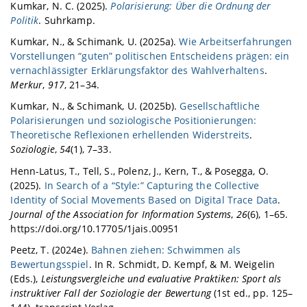
Kumkar, N. C. (2025).
Polarisierung: Über die Ordnung der
Politik
. Suhrkamp.
Kumkar, N., & Schimank, U. (2025a).
Wie Arbeitserfahrungen
Vorstellungen “guten” politischen Entscheidens prägen: ein
vernachlässigter Erklärungsfaktor des Wahlverhaltens
.
Merkur
,
917
, 21–34.
Kumkar, N., & Schimank, U. (2025b).
Gesellschaftliche
Polarisierungen und soziologische Positionierungen:
Theoretische Reflexionen erhellenden Widerstreits
.
Soziologie
,
54
(1), 7–33.
Henn-Latus, T., Tell, S., Polenz, J., Kern, T., & Posegga, O.
(2025).
In Search of a “Style:” Capturing the Collective
Identity of Social Movements Based on Digital Trace Data
.
Journal of the Association for Information Systems
,
26
(6), 1–65.
https://doi.org/10.17705/1jais.00951
Peetz, T. (2024e).
Bahnen ziehen: Schwimmen als
Bewertungsspiel
. In R. Schmidt, D. Kempf, & M. Weigelin
(Eds.),
Leistungsvergleiche und evaluative Praktiken: Sport als
instruktiver Fall der Soziologie der Bewertung
(1st ed., pp. 125–