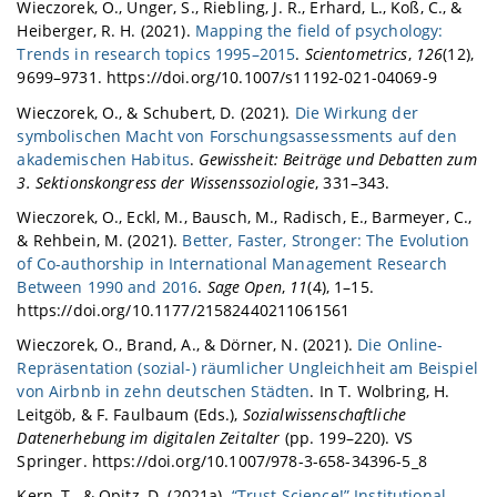
Wieczorek, O., Unger, S., Riebling, J. R., Erhard, L., Koß, C., &
Heiberger, R. H. (2021).
Mapping the field of psychology:
Trends in research topics 1995–2015
.
Scientometrics
,
126
(12),
9699–9731. https://doi.org/10.1007/s11192-021-04069-9
Wieczorek, O., & Schubert, D. (2021).
Die Wirkung der
symbolischen Macht von Forschungsassessments auf den
akademischen Habitus
.
Gewissheit: Beiträge und Debatten zum
3. Sektionskongress der Wissenssoziologie
, 331–343.
Wieczorek, O., Eckl, M., Bausch, M., Radisch, E., Barmeyer, C.,
& Rehbein, M. (2021).
Better, Faster, Stronger: The Evolution
of Co-authorship in International Management Research
Between 1990 and 2016
.
Sage Open
,
11
(4), 1–15.
https://doi.org/10.1177/21582440211061561
Wieczorek, O., Brand, A., & Dörner, N. (2021).
Die Online-
Repräsentation (sozial-) räumlicher Ungleichheit am Beispiel
von Airbnb in zehn deutschen Städten
. In T. Wolbring, H.
Leitgöb, & F. Faulbaum (Eds.),
Sozialwissenschaftliche
Datenerhebung im digitalen Zeitalter
(pp. 199–220). VS
Springer. https://doi.org/10.1007/978-3-658-34396-5_8
Kern, T., & Opitz, D. (2021a).
“Trust Science!” Institutional