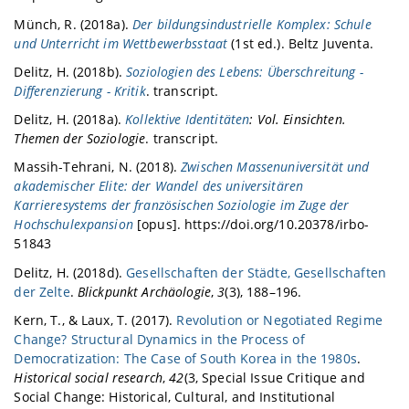
Münch, R. (2018a).
Der bildungsindustrielle Komplex: Schule
und Unterricht im Wettbewerbsstaat
(1st ed.). Beltz Juventa.
Delitz, H. (2018b).
Soziologien des Lebens: Überschreitung -
Differenzierung - Kritik
. transcript.
Delitz, H. (2018a).
Kollektive Identitäten
: Vol. Einsichten.
Themen der Soziologie
. transcript.
Massih-Tehrani, N. (2018).
Zwischen Massenuniversität und
akademischer Elite: der Wandel des universitären
Karrieresystems der französischen Soziologie im Zuge der
Hochschulexpansion
[opus]. https://doi.org/10.20378/irbo-
51843
Delitz, H. (2018d).
Gesellschaften der Städte, Gesellschaften
der Zelte
.
Blickpunkt Archäologie
,
3
(3), 188–196.
Kern, T., & Laux, T. (2017).
Revolution or Negotiated Regime
Change? Structural Dynamics in the Process of
Democratization: The Case of South Korea in the 1980s
.
Historical social research
,
42
(3, Special Issue Critique and
Social Change: Historical, Cultural, and Institutional