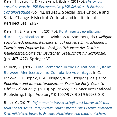
Kern, T., Laux, T., & Pruisken, I. (Eds.). (2017b).
Historical
social research: HSR-Retrospective (HSR-Retro) = Historische
Sozialforschung
(Vol. 42, Issues 3, Special Issue Critique and
Social Change: Historical, Cultural, and Institutional
Perspectives). ZHSF.
Kern, T., & Pruisken, I. (2017b).
Kontingenzbewältigung
durch Organisation
. In H. Winkel & K. Sammet (Eds.),
Religion
soziologisch denken: Reflexionen auf aktuelle Entwicklungen in
Theorie und Empirie: Vol. Veröffentlichungen der Sektion
Religionssoziologie der Deutschen Gesellschaft für Soziologie.
(pp. 407–427). Springer VS.
Münch, R. (2017).
Elite Formation in the Educational System:
Between Meritocracy and Cumulative Advantage
. In C.
Maxwell, U. Deppe, H.-H. Krüger, & W. Helsper (Eds.),
Elite
Education and Internationalisation. From the Early Years to
Higher Education
(1 (2018), pp. 41–55). Springer International
Publishing. https://doi.org/10.1007/978-3-319-59966-3_3
Baier, C. (2017).
Reformen in Wissenschaft und Universität aus
feldtheoretischer Perspektive: Universitäten als Akteure zwischen
Drittmittelwettbewerb, Exzellenzinitiative und akademischem