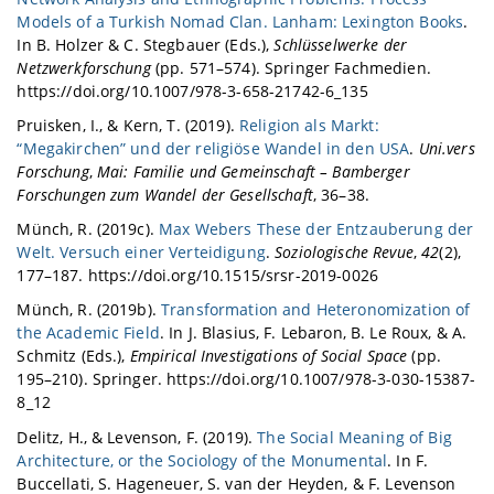
Models of a Turkish Nomad Clan. Lanham: Lexington Books
.
In B. Holzer & C. Stegbauer (Eds.),
Schlüsselwerke der
Netzwerkforschung
(pp. 571–574). Springer Fachmedien.
https://doi.org/10.1007/978-3-658-21742-6_135
Pruisken, I., & Kern, T. (2019).
Religion als Markt:
“Megakirchen” und der religiöse Wandel in den USA
.
Uni.vers
Forschung
,
Mai: Familie und Gemeinschaft – Bamberger
Forschungen zum Wandel der Gesellschaft
, 36–38.
Münch, R. (2019c).
Max Webers These der Entzauberung der
Welt. Versuch einer Verteidigung
.
Soziologische Revue
,
42
(2),
177–187. https://doi.org/10.1515/srsr-2019-0026
Münch, R. (2019b).
Transformation and Heteronomization of
the Academic Field
. In J. Blasius, F. Lebaron, B. Le Roux, & A.
Schmitz (Eds.),
Empirical Investigations of Social Space
(pp.
195–210). Springer. https://doi.org/10.1007/978-3-030-15387-
8_12
Delitz, H., & Levenson, F. (2019).
The Social Meaning of Big
Architecture, or the Sociology of the Monumental
. In F.
Buccellati, S. Hageneuer, S. van der Heyden, & F. Levenson