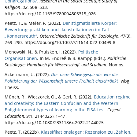
Congregations?
.
Research in the Social Scientific Study of
Religion
,
32
, 508–533.
https://doi.org/10.1163/9789004505315_026
Peetz, T., & Meier, F. (2022).
Der stigmatisierte Körper:
Bewertungspraktiken und -konstellationen im Fall
„Konnersreuth“
.
Österreichische Zeitschrift für Soziologie
,
47
(3),
269–290. https://doi.org/10.1007/s11614-022-00499-8
Monowski, N., & Pruisken, I. (2022).
Politische
Organisationen
. In M. Endreß & B. Rampp (Eds.),
Politische
Soziologie: Handbuch für Wissenschaft und Studium
. Nomos.
Ackermann, U. (2022).
Die neue Schweigespirale: wie die
Politisierung der Wissenschaft unsere Freiheit einschränkt
. wbg
Theiss.
Münch, R., Wieczorek, O., & Gerl, R. (2022).
Education regime
and creativity: the Eastern Confucian and the Western
Enlightenment types of learning in the PISA test
.
Cogent
Education
,
9
(1, 2144025), 1–47.
https://doi.org/10.1080/2331186x.2022.2144025
Peetz, T. (2022b).
Klassifikationslagen: Rezension zu „Zählen,