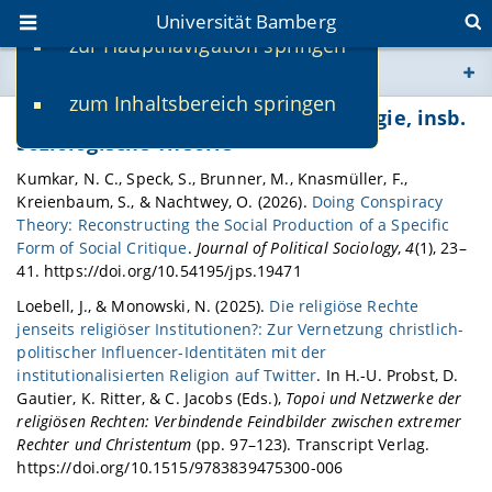
Universität Bamberg
zur Hauptnavigation springen
Sie befinden sich hier:
zum Inhaltsbereich springen
www.uni-bamberg.de
Publikationen Lehrstuhl für Soziologie, insb.
soziologische Theorie
univis.uni-bamberg.de
Kumkar, N. C., Speck, S., Brunner, M., Knasmüller, F.,
Kreienbaum, S., & Nachtwey, O. (2026).
Doing Conspiracy
Theory: Reconstructing the Social Production of a Specific
fis.uni-bamberg.de
Form of Social Critique
.
Journal of Political Sociology
,
4
(1), 23–
41. https://doi.org/10.54195/jps.19471
Loebell, J., & Monowski, N. (2025).
Die religiöse Rechte
jenseits religiöser Institutionen?: Zur Vernetzung christlich-
politischer Influencer-Identitäten mit der
institutionalisierten Religion auf Twitter
. In H.-U. Probst, D.
Gautier, K. Ritter, & C. Jacobs (Eds.),
Topoi und Netzwerke der
religiösen Rechten: Verbindende Feindbilder zwischen extremer
Rechter und Christentum
(pp. 97–123). Transcript Verlag.
https://doi.org/10.1515/9783839475300-006