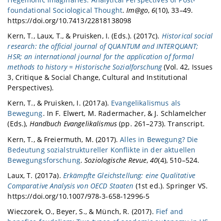
foundational Sociological Thought
.
Im@go
,
6
(10), 33–49.
https://doi.org/10.7413/22818138098
Kern, T., Laux, T., & Pruisken, I. (Eds.). (2017c).
Historical social
research: the official journal of QUANTUM and INTERQUANT;
HSR; an international journal for the application of formal
methods to history = Historische Sozialforschung
(Vol. 42, Issues
3, Critique & Social Change, Cultural and Institutional
Perspectives).
Kern, T., & Pruisken, I. (2017a).
Evangelikalismus als
Bewegung
. In F. Elwert, M. Radermacher, & J. Schlamelcher
(Eds.),
Handbuch Evangelikalismus
(pp. 261–273). Transcript.
Kern, T., & Freiermuth, M. (2017).
Alles in Bewegung? Die
Bedeutung sozialstruktureller Konflikte in der aktuellen
Bewegungsforschung
.
Soziologische Revue
,
40
(4), 510–524.
Laux, T. (2017a).
Erkämpfte Gleichstellung: eine Qualitative
Comparative Analysis von OECD Staaten
(1st ed.). Springer VS.
https://doi.org/10.1007/978-3-658-12996-5
Wieczorek, O., Beyer, S., & Münch, R. (2017).
Fief and