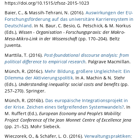
https://doi.org/10.1515/zfsoz-2015-1023
Baier, C., & Massih-Tehrani, N. (2016).
Auswirkungen der EU-
Forschungsförderung auf das universitäre Karrieresystem in
Deutschland
. In N. Baur, C. Besio, G. Petschick, & M. Norkus
(Eds.),
Wissen - Organisation - Forschungspraxis: der Makro-
Meso-Mikro-Link in der Wissenschaft
(pp. 170–204). Beltz
Juventa.
Marttila, T. (2016).
Post-foundational discourse analysis: from
political difference to empirical research
. Palgrave Macmillan.
Münch, R. (2016c).
Mehr Bildung, größere Ungleichheit: Ein
Dilemma der Aktivierungspolitik
. In A. Machin & N. Stehr
(Eds.),
Understanding inequality: social costs and benefits
(pp.
257–270). Springer.
Münch, R. (2016b).
Das europäische Integrationsprojekt in
der Krise. Zeichen eines tiefgreifenden Systemwandels?
. In
M. Ruffert (Ed.),
European Economy and People’s Mobility:
Project Conference of the Jean Monnet Centre of Excellence Jena
(pp. 21–52). Mohr Siebeck.
Wieczorek, O., & Schäfer, L. O. (2016).
Verwaltungspraktiken: