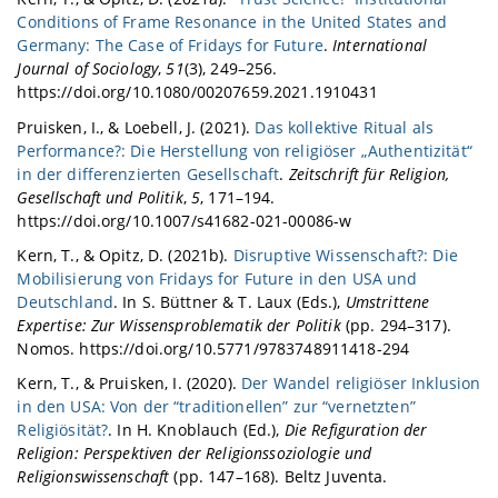
Conditions of Frame Resonance in the United States and
Germany: The Case of Fridays for Future
.
International
Journal of Sociology
,
51
(3), 249–256.
https://doi.org/10.1080/00207659.2021.1910431
Pruisken, I., & Loebell, J. (2021).
Das kollektive Ritual als
Performance?: Die Herstellung von religiöser „Authentizität“
in der differenzierten Gesellschaft
.
Zeitschrift für Religion,
Gesellschaft und Politik
,
5
, 171–194.
https://doi.org/10.1007/s41682-021-00086-w
Kern, T., & Opitz, D. (2021b).
Disruptive Wissenschaft?: Die
Mobilisierung von Fridays for Future in den USA und
Deutschland
. In S. Büttner & T. Laux (Eds.),
Umstrittene
Expertise: Zur Wissensproblematik der Politik
(pp. 294–317).
Nomos. https://doi.org/10.5771/9783748911418-294
Kern, T., & Pruisken, I. (2020).
Der Wandel religiöser Inklusion
in den USA: Von der “traditionellen” zur “vernetzten”
Religiösität?
. In H. Knoblauch (Ed.),
Die Refiguration der
Religion: Perspektiven der Religionssoziologie und
Religionswissenschaft
(pp. 147–168). Beltz Juventa.