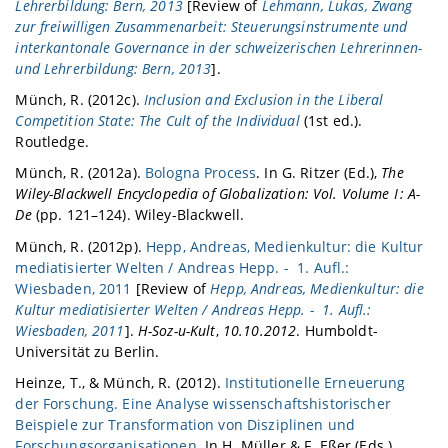
Lehrerbildung: Bern, 2013
[Review of
Lehmann, Lukas, Zwang
zur freiwilligen Zusammenarbeit: Steuerungsinstrumente und
interkantonale Governance in der schweizerischen Lehrerinnen-
und Lehrerbildung: Bern, 2013
].
Münch, R. (2012c).
Inclusion and Exclusion in the Liberal
Competition State: The Cult of the Individual
(1st ed.).
Routledge.
Münch, R. (2012a).
Bologna Process
. In G. Ritzer (Ed.),
The
Wiley-Blackwell Encyclopedia of Globalization: Vol. Volume I : A-
De
(pp. 121–124). Wiley-Blackwell.
Münch, R. (2012p).
Hepp, Andreas, Medienkultur: die Kultur
mediatisierter Welten / Andreas Hepp. - 1. Aufl.:
Wiesbaden, 2011
[Review of
Hepp, Andreas, Medienkultur: die
Kultur mediatisierter Welten / Andreas Hepp. - 1. Aufl.:
Wiesbaden, 2011
].
H-Soz-u-Kult
,
10.10.2012
. Humboldt-
Universität zu Berlin.
Heinze, T., & Münch, R. (2012).
Institutionelle Erneuerung
der Forschung. Eine Analyse wissenschaftshistorischer
Beispiele zur Transformation von Disziplinen und
Forschungsorganisationen
. In H. Müller & F. Eßer (Eds.),