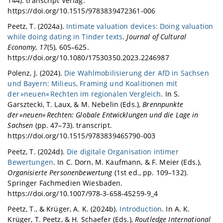
144). transcript Verlag.
https://doi.org/10.1515/9783839472361-006
Peetz, T. (2024a).
Intimate valuation devices: Doing valuation
while doing dating in Tinder texts
.
Journal of Cultural
Economy
,
17
(5), 605–625.
https://doi.org/10.1080/17530350.2023.2246987
Polenz, J. (2024).
Die Wahlmobilisierung der AfD in Sachsen
und Bayern: Milieus, Framing und Koalitionen mit
der »neuen« Rechten im regionalen Vergleich
. In S.
Garsztecki, T. Laux, & M. Nebelin (Eds.),
Brennpunkte
der »neuen« Rechten: Globale Entwicklungen und die Lage in
Sachsen
(pp. 47–73). transcript.
https://doi.org/10.1515/9783839465790-003
Peetz, T. (2024d).
Die digitale Organisation intimer
Bewertungen
. In C. Dorn, M. Kaufmann, & F. Meier (Eds.),
Organisierte Personenbewertung
(1st ed., pp. 109–132).
Springer Fachmedien Wiesbaden.
https://doi.org/10.1007/978-3-658-45259-9_4
Peetz, T., & Krüger, A. K. (2024b).
Introduction
. In A. K.
Krüger, T. Peetz, & H. Schaefer (Eds.),
Routledge International