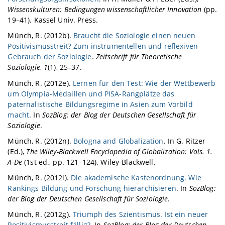
Wissenskulturen: Bedingungen wissenschaftlicher Innovation
(pp.
19–41). Kassel Univ. Press.
Münch, R. (2012b).
Braucht die Soziologie einen neuen
Positivismusstreit? Zum instrumentellen und reflexiven
Gebrauch der Soziologie
.
Zeitschrift für Theoretische
Soziologie
,
1
(1), 25–37.
Münch, R. (2012e).
Lernen für den Test: Wie der Wettbewerb
um Olympia-Medaillen und PISA-Rangplätze das
paternalistische Bildungsregime in Asien zum Vorbild
macht
. In
SozBlog: der Blog der Deutschen Gesellschaft für
Soziologie
.
Münch, R. (2012n).
Bologna and Globalization
. In G. Ritzer
(Ed.),
The Wiley-Blackwell Encyclopedia of Globalization: Vols. 1.
A-De
(1st ed., pp. 121–124). Wiley-Blackwell.
Münch, R. (2012i).
Die akademische Kastenordnung. Wie
Rankings Bildung und Forschung hierarchisieren
. In
SozBlog:
der Blog der Deutschen Gesellschaft für Soziologie
.
Münch, R. (2012g).
Triumph des Szientismus. Ist ein neuer
Positivismusstreit fällig?
. In
SozBlog: der Blog der Deutschen