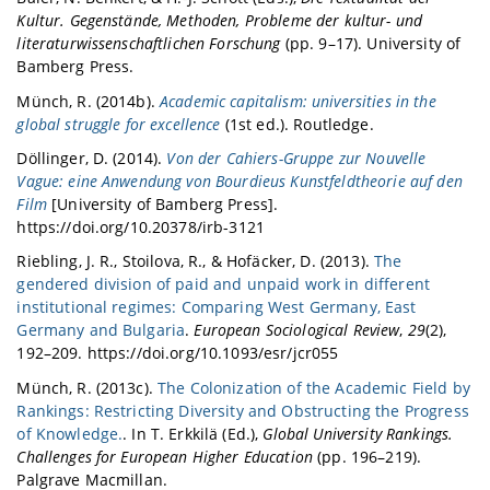
Kultur. Gegenstände, Methoden, Probleme der kultur- und
literaturwissenschaftlichen Forschung
(pp. 9–17). University of
Bamberg Press.
Münch, R. (2014b).
Academic capitalism: universities in the
global struggle for excellence
(1st ed.). Routledge.
Döllinger, D. (2014).
Von der Cahiers-Gruppe zur Nouvelle
Vague: eine Anwendung von Bourdieus Kunstfeldtheorie auf den
Film
[University of Bamberg Press].
https://doi.org/10.20378/irb-3121
Riebling, J. R., Stoilova, R., & Hofäcker, D. (2013).
The
gendered division of paid and unpaid work in different
institutional regimes: Comparing West Germany, East
Germany and Bulgaria
.
European Sociological Review
,
29
(2),
192–209. https://doi.org/10.1093/esr/jcr055
Münch, R. (2013c).
The Colonization of the Academic Field by
Rankings: Restricting Diversity and Obstructing the Progress
of Knowledge.
. In T. Erkkilä (Ed.),
Global University Rankings.
Challenges for European Higher Education
(pp. 196–219).
Palgrave Macmillan.