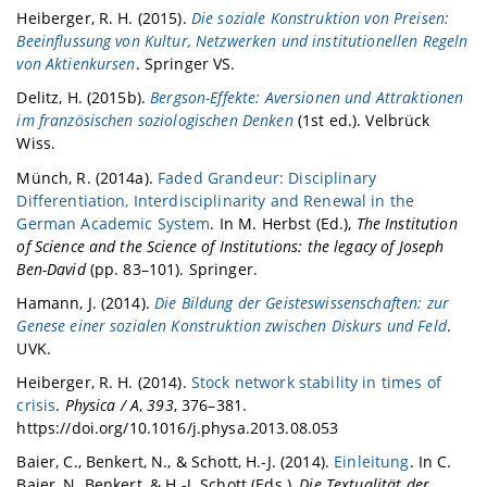
Heiberger, R. H. (2015).
Die soziale Konstruktion von Preisen:
Beeinflussung von Kultur, Netzwerken und institutionellen Regeln
von Aktienkursen
. Springer VS.
Delitz, H. (2015b).
Bergson-Effekte: Aversionen und Attraktionen
im französischen soziologischen Denken
(1st ed.). Velbrück
Wiss.
Münch, R. (2014a).
Faded Grandeur: Disciplinary
Differentiation, Interdisciplinarity and Renewal in the
German Academic System
. In M. Herbst (Ed.),
The Institution
of Science and the Science of Institutions: the legacy of Joseph
Ben-David
(pp. 83–101). Springer.
Hamann, J. (2014).
Die Bildung der Geisteswissenschaften: zur
Genese einer sozialen Konstruktion zwischen Diskurs und Feld
.
UVK.
Heiberger, R. H. (2014).
Stock network stability in times of
crisis
.
Physica / A
,
393
, 376–381.
https://doi.org/10.1016/j.physa.2013.08.053
Baier, C., Benkert, N., & Schott, H.-J. (2014).
Einleitung
. In C.
Baier, N. Benkert, & H.-J. Schott (Eds.),
Die Textualität der