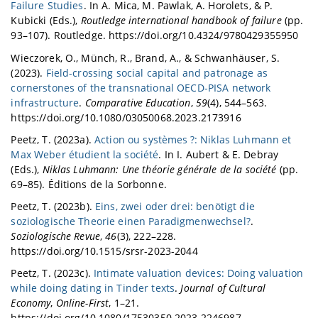
Failure Studies
. In A. Mica, M. Pawlak, A. Horolets, & P.
Kubicki (Eds.),
Routledge international handbook of failure
(pp.
93–107). Routledge. https://doi.org/10.4324/9780429355950
Wieczorek, O., Münch, R., Brand, A., & Schwanhäuser, S.
(2023).
Field-crossing social capital and patronage as
cornerstones of the transnational OECD-PISA network
infrastructure
.
Comparative Education
,
59
(4), 544–563.
https://doi.org/10.1080/03050068.2023.2173916
Peetz, T. (2023a).
Action ou systèmes ?: Niklas Luhmann et
Max Weber étudient la société
. In I. Aubert & E. Debray
(Eds.),
Niklas Luhmann: Une théorie générale de la société
(pp.
69–85). Éditions de la Sorbonne.
Peetz, T. (2023b).
Eins, zwei oder drei: benötigt die
soziologische Theorie einen Paradigmenwechsel?
.
Soziologische Revue
,
46
(3), 222–228.
https://doi.org/10.1515/srsr-2023-2044
Peetz, T. (2023c).
Intimate valuation devices: Doing valuation
while doing dating in Tinder texts
.
Journal of Cultural
Economy
,
Online-First
, 1–21.
https://doi.org/10.1080/17530350.2023.2246987