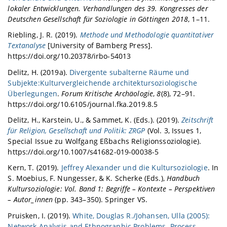
lokaler Entwicklungen. Verhandlungen des 39. Kongresses der
Deutschen Gesellschaft für Soziologie in Göttingen 2018
, 1–11.
Riebling, J. R. (2019).
Methode und Methodologie quantitativer
Textanalyse
[University of Bamberg Press].
https://doi.org/10.20378/irbo-54013
Delitz, H. (2019a).
Divergente subalterne Räume und
Subjekte:Kulturvergleichende architektursoziologische
Überlegungen
.
Forum Kritische Archäologie
,
8
(8), 72–91.
https://doi.org/10.6105/journal.fka.2019.8.5
Delitz, H., Karstein, U., & Sammet, K. (Eds.). (2019).
Zeitschrift
für Religion, Gesellschaft und Politik: ZRGP
(Vol. 3, Issues 1,
Special Issue zu Wolfgang Eßbachs Religionssoziologie).
https://doi.org/10.1007/s41682-019-00038-5
Kern, T. (2019).
Jeffrey Alexander und die Kultursoziologie
. In
S. Moebius, F. Nungesser, & K. Scherke (Eds.),
Handbuch
Kultursoziologie: Vol. Band 1: Begriffe – Kontexte – Perspektiven
– Autor_innen
(pp. 343–350). Springer VS.
Pruisken, I. (2019).
White, Douglas R./Johansen, Ulla (2005):
Network Analysis and Ethnographic Problems. Process