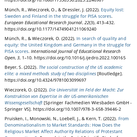
Münch, R., Wieczorek, O., & Dressler, J. (2022).
Equity lost:
Sweden and Finland in the struggle for PISA scores
.
European Educational Research Journal
,
22
(3), 413–432.
https://doi.org/10.1177/14749041211069240
Münch, R., & Wieczorek, O. (2022).
In search of quality and
equity: the United Kingdom and Germany in the struggle for
PISA scores
.
International Journal of Educational Research
Open
,
3
, 1–10. https://doi.org/10.1016/j.ijedro.2022.100165
Beyer, S. (2022).
The social construction of the US academic
elite: a mixed methods study of two disciplines
[Routledge].
https://doi.org/10.4324/9781003099697
Wieczorek, O. (2022).
Die Universität im Feld der Macht: Zur
Konstruktion von Expertise in der US-amerikanischen
Wissensgesellschaft
[Springer Fachmedien Wiesbaden GmbH -
Springer VS]. https://doi.org/10.1007/978-3-658-39446-2
Pruisken, I., Monowski, N., Loebell, J., & Kern, T. (2022).
From
Denominationalism to Market Standards: How Does the
Religious Market Affect Authority Relations of Protestant