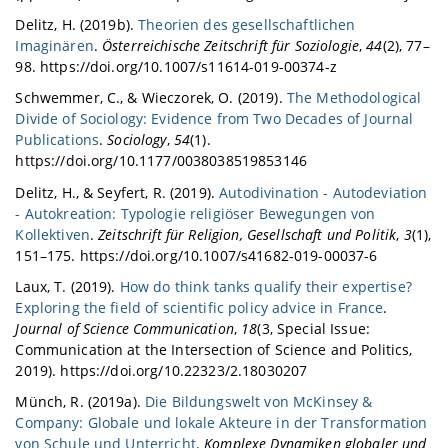
Delitz, H. (2019b).
Theorien des gesellschaftlichen
Imaginären
.
Österreichische Zeitschrift für Soziologie
,
44
(2), 77–
98. https://doi.org/10.1007/s11614-019-00374-z
Schwemmer, C., & Wieczorek, O. (2019).
The Methodological
Divide of Sociology: Evidence from Two Decades of Journal
Publications
.
Sociology
,
54
(1).
https://doi.org/10.1177/0038038519853146
Delitz, H., & Seyfert, R. (2019).
Autodivination - Autodeviation
- Autokreation: Typologie religiöser Bewegungen von
Kollektiven
.
Zeitschrift für Religion, Gesellschaft und Politik
,
3
(1),
151–175. https://doi.org/10.1007/s41682-019-00037-6
Laux, T. (2019).
How do think tanks qualify their expertise?
Exploring the field of scientific policy advice in France
.
Journal of Science Communication
,
18
(3, Special Issue:
Communication at the Intersection of Science and Politics,
2019). https://doi.org/10.22323/2.18030207
Münch, R. (2019a).
Die Bildungswelt von McKinsey &
Company: Globale und lokale Akteure in der Transformation
von Schule und Unterricht
.
Komplexe Dynamiken globaler und