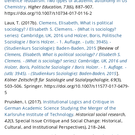
benefice feudalism: Two types of academic autonomy in US
Chemistry
.
Higher Education
,
73
(6), 887–907.
https://doi.org/10.1007/s10734-017-0116-2
Laux, T. (2017b).
Clemens, Elisabeth, What is political
sociology? / Elisabeth S. Clemens. - (What is sociology?
series): Cambridge, UK, 2016 und Holzer, Boris, Politische
Soziologie / Boris Holzer. - 1. Auflage. - (utb; 3945). -
(Studienkurs Soziologie): Baden-Baden, 2015
[Review of
Clemens, Elisabeth, What is political sociology? / Elisabeth S.
Clemens. - (What is sociology? series): Cambridge, UK, 2016 und
Holzer, Boris, Politische Soziologie / Boris Holzer. - 1. Auflage. -
(utb; 3945). - (Studienkurs Soziologie): Baden-Baden, 2015
].
Kölner Zeitschrift für Soziologie und Sozialpsychologie
,
69
(3),
503–506. Springer. https://doi.org/10.1007/s11577-017-0479-
5
Pruisken, I. (2017).
Institutional Logics and Critique in
German Academic Science Studying the Merger of the
Karlsruhe Institute of Technology
.
Historical social research
,
42
(3, Special Issue Critique and Social Change: Historical,
Cultural, and Institutional Perspectives), 218–244.