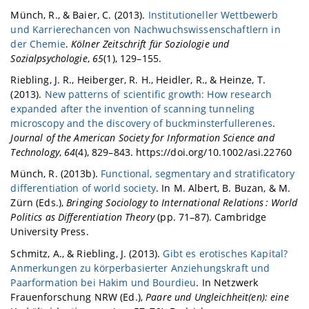
Münch, R., & Baier, C. (2013).
Institutioneller Wettbewerb
und Karrierechancen von Nachwuchswissenschaftlern in
der Chemie
.
Kölner Zeitschrift für Soziologie und
Sozialpsychologie
,
65
(1), 129–155.
Riebling, J. R., Heiberger, R. H., Heidler, R., & Heinze, T.
(2013).
New patterns of scientific growth: How research
expanded after the invention of scanning tunneling
microscopy and the discovery of buckminsterfullerenes
.
Journal of the American Society for Information Science and
Technology
,
64
(4), 829–843. https://doi.org/10.1002/asi.22760
Münch, R. (2013b).
Functional, segmentary and stratificatory
differentiation of world society
. In M. Albert, B. Buzan, & M.
Zürn (Eds.),
Bringing Sociology to International Relations : World
Politics as Differentiation Theory
(pp. 71–87). Cambridge
University Press.
Schmitz, A., & Riebling, J. (2013).
Gibt es erotisches Kapital?
Anmerkungen zu körperbasierter Anziehungskraft und
Paarformation bei Hakim und Bourdieu
. In Netzwerk
Frauenforschung NRW (Ed.),
Paare und Ungleichheit(en): eine