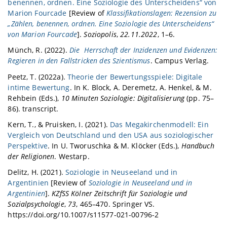
benennen, ordnen. Eine Soziologie des Unterscheidens“ von
Marion Fourcade
[Review of
Klassifikationslagen: Rezension zu
„Zählen, benennen, ordnen. Eine Soziologie des Unterscheidens“
von Marion Fourcade
].
Soziopolis
,
22.11.2022
, 1–6.
Münch, R. (2022).
Die Herrschaft der Inzidenzen und Evidenzen:
Regieren in den Fallstricken des Szientismus
. Campus Verlag.
Peetz, T. (2022a).
Theorie der Bewertungsspiele: Digitale
intime Bewertung
. In K. Block, A. Deremetz, A. Henkel, & M.
Rehbein (Eds.),
10 Minuten Soziologie: Digitalisierung
(pp. 75–
86). transcript.
Kern, T., & Pruisken, I. (2021).
Das Megakirchenmodell: Ein
Vergleich von Deutschland und den USA aus soziologischer
Perspektive
. In U. Tworuschka & M. Klöcker (Eds.),
Handbuch
der Religionen
. Westarp.
Delitz, H. (2021).
Soziologie in Neuseeland und in
Argentinien
[Review of
Soziologie in Neuseeland und in
Argentinien
].
KZfSS Kölner Zeitschrift für Soziologie und
Sozialpsychologie
,
73
, 465–470. Springer VS.
https://doi.org/10.1007/s11577-021-00796-2