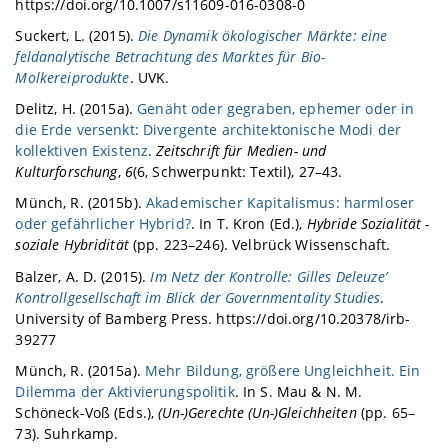
https://doi.org/10.1007/s11609-016-0308-0
Suckert, L. (2015).
Die Dynamik ökologischer Märkte: eine
feldanalytische Betrachtung des Marktes für Bio-
Molkereiprodukte
. UVK.
Delitz, H. (2015a).
Genäht oder gegraben, ephemer oder in
die Erde versenkt: Divergente architektonische Modi der
kollektiven Existenz
.
Zeitschrift für Medien- und
Kulturforschung
,
6
(6, Schwerpunkt: Textil), 27–43.
Münch, R. (2015b).
Akademischer Kapitalismus: harmloser
oder gefährlicher Hybrid?
. In T. Kron (Ed.),
Hybride Sozialität -
soziale Hybridität
(pp. 223–246). Velbrück Wissenschaft.
Balzer, A. D. (2015).
Im Netz der Kontrolle: Gilles Deleuze’
Kontrollgesellschaft im Blick der Governmentality Studies
.
University of Bamberg Press. https://doi.org/10.20378/irb-
39277
Münch, R. (2015a).
Mehr Bildung, größere Ungleichheit. Ein
Dilemma der Aktivierungspolitik
. In S. Mau & N. M.
Schöneck-Voß (Eds.),
(Un-)Gerechte (Un-)Gleichheiten
(pp. 65–
73). Suhrkamp.