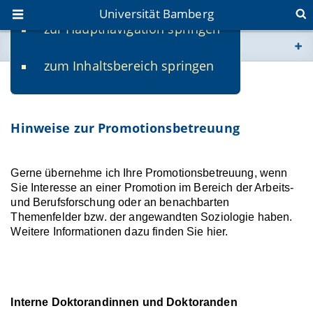
Universität Bamberg
zur Hauptnavigation springen
Sie befinden sich hier:
zum Inhaltsbereich springen
www.uni-bamberg.de
Promotion
univis.uni-bamberg.de
Hinweise zur Promotionsbetreuung
fis.uni-bamberg.de
Gerne übernehme ich Ihre Promotionsbetreuung, wenn
Sie Interesse an einer Promotion im Bereich der Arbeits-
und Berufsforschung oder an benachbarten
Themenfelder bzw. der angewandten Soziologie haben.
Weitere Informationen dazu finden Sie hier.
Interne Doktorandinnen und Doktoranden