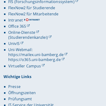
FIS (Forschungsinformationssystem)
FlexNow2 für Studierende
FlexNow2 für Mitarbeitende
Intranet
Office 365
Online-Dienste
(Studierendenkanzlei)
UnivIS
Uni-Webmail:
https://mailex.uni-bamberg.de
https://o365.uni-bamberg.de
Virtueller Campus
Wichtige Links
Presse
Öffnungszeiten
Prüfungsamt
IT-Service der Universität