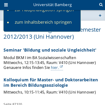
Universität Bamberg
zur Hauptnavigation springen
Sie befinden sich hier:
zum Inhaltsbereich springen
www.uni-bamberg.de
Lehrveranstaltungen Wintersemester
2012/2013 (Uni Hannover)
univis.uni-bamberg.de
fis.uni-bamberg.de
Seminar 'Bildung und soziale Ungleichheit'
Modul BKM I im BA Sozialwissenschaften
Mittwochs, 12:15-13:45, Raum: V410 (Uni Hannover)
Genauere Infos finden Sie
hier.
Kolloquium für Master- und Doktorarbeiten
im Bereich Bildungssoziologie
Mittwochs, 10:15-11:45, Raum: V410 (Uni Hannover)
Seite 87320