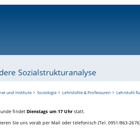
ni-bamberg.de
ndere Sozialstrukturanalyse
her und Institute
Soziologie
Lehrstühle & Professuren
Lehrstuhl fü
tunde findet
Dienstags um 17 Uhr
statt.
tieren Sie uns vorab per Mail oder telefonisch (Tel. 0951/863-267