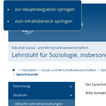
zur Hauptnavigation springen
www.uni-bamberg.de
univis.uni-bamberg.de
fis.u
zum Inhaltsbereich springen
Universität Bamberg
Fakultät Sozial- und Wirtschaftswissenschaften
Lehrstuhl für Soziologie, insbeso
Fakultäten
Sozial- und Wirtschaftswissenschaften
Fäc
Sprechstunde
Die Sprechs
Forschung
Bitte kontak
Studium
Aktuelle Lehrveranstaltungen