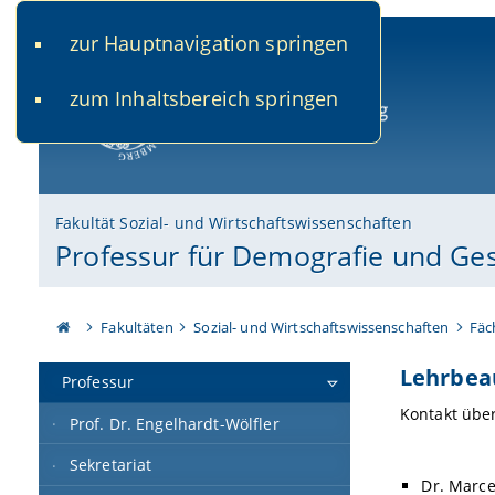
zur Hauptnavigation springen
www.uni-bamberg.de
univis.uni-bamberg.de
fis.u
zum Inhaltsbereich springen
Universität Bamberg
Fakultät Sozial- und Wirtschaftswissenschaften
Professur für Demografie und Ge
Fakultäten
Sozial- und Wirtschaftswissenschaften
Fäc
Lehrbea
Professur
Kontakt über
Prof. Dr. Engelhardt-Wölfler
Sekretariat
Dr. Marce