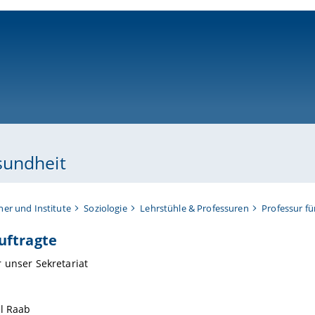
ni-bamberg.de
sundheit
her und Institute
Soziologie
Lehrstühle & Professuren
Professur f
uftragte
 unser Sekretariat
l Raab