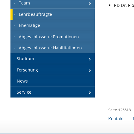
Team
PD Dr. Fl
Lehrbeauftragte
Ehemalige
Abgeschlossene Promotionen
Abgeschlossene Habilitationen
Studium
Forschung
News
Service
Seite 125518
Kontakt