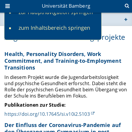
Universität Bamberg
zur Hauptnavigation springen
Sie befinden sich hier:
zum Inhaltsbereich springen
www.uni-bamberg.de
Abgeschlossene Forschungsprojekte
univis.uni-bamberg.de
Health, Personality Disorders, Work
Commitment, and Training‐to‐Employment
fis.uni-bamberg.de
Transitions
In diesem Projekt wurde die Jugendarbeitslosigkeit
und psychische Gesundheit erforscht. Dabei steht die
Rolle der psychischen Gesundheit beim Übergang von
der Schule ins Berufsleben im Fokus.
Publikationen zur Studie:
https://doi.org/10.17645/si.v10i2.5103
Der Einfluss der Coronavirus-Pandemie auf
den Übergang vom Gymnasium in post-