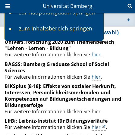
Universität Bamberg
zur Hauptnavigation springen
Sie befinden sich hier:
zum Inhaltsbereich springen
www.uni-bamberg.de
Professor Blossfelds Forschung (Auswahl)
UniVers.Forschung 2020 zum Themenbereich
univis.uni-bamberg.de
"Lehren - Lernen - Bildung"
Für weitere Informationen klicken Sie
hier
.
fis.uni-bamberg.de
BAGSS: Bamberg Graduate School of Social
Sciences
Für weitere Informationen klicken Sie
hier
.
BiKSplus [8-18]: Effekte von sozialer Herkunft,
Interessen, Persönlichkeitsmerkmalen und
Kompetenzen auf Bildungsentscheidungen und
Bildungserfolge
Für weitere Informationen klicken Sie hier.
LIfBi: Leibniz-Institut für Bildungsverläufe
Für weitere Informationen klicken Sie
hier
.