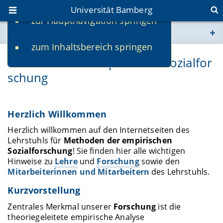
Universität Bamberg
zur Hauptnavigation springen
Sie befinden sich hier:
zum Inhaltsbereich springen
www.uni-bamberg.de
Methoden der empirischen Sozialfor
schung
univis.uni-bamberg.de
fis.uni-bamberg.de
Herzlich Willkommen
Herzlich willkommen auf den Internetseiten des
Lehrstuhls für
Methoden der empirischen
Sozialforschung
! Sie finden hier alle wichtigen
Hinweise zu
Lehre
und
Forschung
sowie den
Mitarbeiterinnen und Mitarbeitern
des Lehrstuhls.
Kurzvorstellung
Zentrales Merkmal unserer
Forschung
ist die
theoriegeleitete empirische Analyse