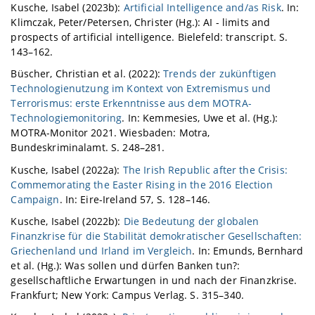
Kusche, Isabel (2023b):
Artificial Intelligence and/as Risk
. In:
Klimczak, Peter/Petersen, Christer (Hg.): AI - limits and
prospects of artificial intelligence. Bielefeld: transcript. S.
143–162.
Büscher, Christian et al. (2022):
Trends der zukünftigen
Technologienutzung im Kontext von Extremismus und
Terrorismus: erste Erkenntnisse aus dem MOTRA-
Technologiemonitoring
. In: Kemmesies, Uwe et al. (Hg.):
MOTRA-Monitor 2021. Wiesbaden: Motra,
Bundeskriminalamt. S. 248–281.
Kusche, Isabel (2022a):
The Irish Republic after the Crisis:
Commemorating the Easter Rising in the 2016 Election
Campaign
. In: Eire-Ireland 57, S. 128–146.
Kusche, Isabel (2022b):
Die Bedeutung der globalen
Finanzkrise für die Stabilität demokratischer Gesellschaften:
Griechenland und Irland im Vergleich
. In: Emunds, Bernhard
et al. (Hg.): Was sollen und dürfen Banken tun?:
gesellschaftliche Erwartungen in und nach der Finanzkrise.
Frankfurt; New York: Campus Verlag. S. 315–340.