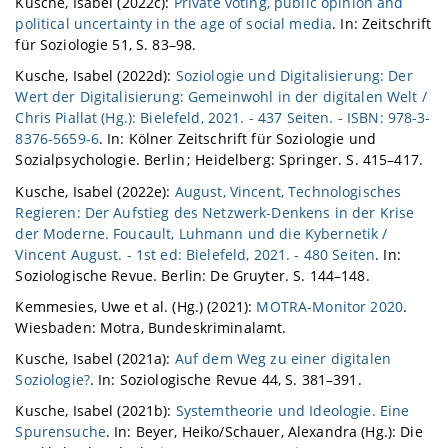
Kusche, Isabel (2022c):
Private voting, public opinion and
political uncertainty in the age of social media
. In: Zeitschrift
für Soziologie 51, S. 83–98.
Kusche, Isabel (2022d):
Soziologie und Digitalisierung: Der
Wert der Digitalisierung: Gemeinwohl in der digitalen Welt /
Chris Piallat (Hg.): Bielefeld, 2021. - 437 Seiten. - ISBN: 978-3-
8376-5659-6
. In: Kölner Zeitschrift für Soziologie und
Sozialpsychologie. Berlin ; Heidelberg: Springer. S. 415–417.
Kusche, Isabel (2022e):
August, Vincent, Technologisches
Regieren: Der Aufstieg des Netzwerk-Denkens in der Krise
der Moderne. Foucault, Luhmann und die Kybernetik /
Vincent August. - 1st ed: Bielefeld, 2021. - 480 Seiten
. In:
Soziologische Revue. Berlin: De Gruyter. S. 144–148.
Kemmesies, Uwe et al. (Hg.) (2021):
MOTRA-Monitor 2020
.
Wiesbaden: Motra, Bundeskriminalamt.
Kusche, Isabel (2021a):
Auf dem Weg zu einer digitalen
Soziologie?
. In: Soziologische Revue 44, S. 381–391.
Kusche, Isabel (2021b):
Systemtheorie und Ideologie. Eine
Spurensuche
. In: Beyer, Heiko/Schauer, Alexandra (Hg.): Die