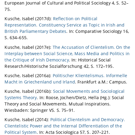
European Journal of Cultural and Political Sociology 4, S. 52–
75.
Kusche, Isabel (2017d):
Reflection on Political
Representation. Constituency Service as Topic in Irish and
British Parliamentary Debates
. In: Comparative Sociology 16,
S. 634–655.
Kusche, Isabel (2017e):
The Accusation of Clientelism. On the
Interplay between Social Science, Mass Media and Politics in
the Critique of Irish Democracy
. In: Historical Social
Research/Historische Sozialforschung 42, S. 172–195.
Kusche, Isabel (2016a):
Politischer Klientelismus. Informelle
Macht in Griechenland und Irland
. Frankfurt a.M.: Campus.
Kusche, Isabel (2016b):
Social Movements and Sociological
Systems Theory
. In: Roose, Jochen/Dietz, Hella (Hg.): Social
Theory and Social Movements. Mutual Inspirations.
Wiesbaden: Springer VS. S. 75–91.
Kusche, Isabel (2014):
Political Clientelism and Democracy.
Clientelistic Power and the Internal Differentiation of the
Political System
. In: Acta Sociologica 57, S. 207–221.