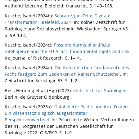
Authentifizierung. Bielefeld: transcript. S. 149–168.
Kusche, Isabel (2024b):
Schrape, Jan-Felix, Digitale
Transformation: Bielefeld, 2021
. In: Kölner Zeitschrift für
Soziologie und Sozialpsychologie. Wiesbaden: Springer VS.
S. 99–102.
Kusche, Isabel (2024c):
Possible harms of artificial
intelligence and the EU AI act: fundamental rights and risk
.
In: Journal of Risk Research, S. 1–14.
Kusche, Isabel (2024d):
Die theoretischen Fundamente des
Fachs festigen: Zum Gedenken an Rainer Schützeichel
. In:
Zeitschrift für Soziologie 53, S. 1–2.
Best, Henning et al. (Hg.) (2023):
Zeitschrift für Soziologie
.
Berlin: de Gruyter Oldenbourg.
Kusche, Isabel (2023a):
Datafizierte Politik und ihre Folgen:
Ein wissenssoziologisch ausgerichteter
Perspektivenwechsel
. In: Polarisierte Welten: Verhandlungen
des 41. Kongresses der Deutschen Gesellschaft für
Soziologie 2022. OJS/PKP. S. 1–9.