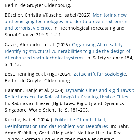
Berlin: de Gruyter Oldenbourg.
Büscher, Christian/Kusche, Isabel (2025):
Monitoring new
and emerging technologies in order to prevent extremism
and terrorist violence
. In: Technological Forecasting and
Social Change 219, S. 1–11.
Gazos, Alexandros et al. (2025):
Organising AI for safety:
Identifying structural vulnerabilities to guide the design of
AI-enhanced socio-technical systems
. In: Safety science 184,
S. 1–13.
Best, Henning et al. (Hg.) (2024):
Zeitschrift für Soziologie
.
Berlin: de Gruyter Oldenbourg.
Hamann, Hanjo et al. (2024):
Dynamic Cities and Rigid Laws?:
Reflections on the Role of Law(s) in Creating Livable Cities
.
In: Rabinovici, Eliezer (Hg.): Laws: Rigidity and Dynamics.
Singapore: World Scientific. S. 181–205.
Kusche, Isabel (2024a):
Politische Öffentlichkeit,
Desinformation und das Problem von Deepfakes
. In: Bahr,
Amrei/Fröhlich, Gerrit (Hg.): »Ain’t Nothing Like the Real
Thing?« : Formen und Funktionen medialer Artefakt-