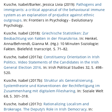
Kusche, Isabel/Barker, Jessica Livia (2019):
Pathogens and
immigrants: a critical appraisal of the behavioural immune
system as an explanation of prejudice against ethnic
outgroups
. In: Frontiers in Psychology - Evolutionary
Psychology.
Kusche, Isabel (2018):
Griechische Statistiken: Zur
Beobachtung von Fakten in der Finanzkrise
. In: Henkel,
Anna/Behrendt, Gianna M. (Hg.): 10 Minuten Soziologie:
Fakten. Bielefeld: transcript. S. 71–82.
Kusche, Isabel (2017a):
Constituency Orientation in Irish
Politics. Video Statements of the Candidates in the Irish
General Election 2016
. In: Irish Political Studies 32, S. 498–
520.
Kusche, Isabel (2017b):
Struktur als Generalisierung.
Systemtheorie und Konventionen der Rechtfertigung im
Zusammenhang mit digitalem Filesharing
. In: Soziale Welt
68, S. 301–318.
Kusche, Isabel (2017c):
Rationalizing Localism and
Brokerage. The Deputy’s Role in Irish Democracy
. In: