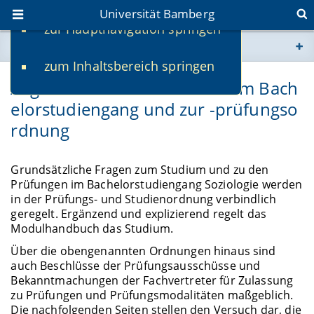
Universität Bamberg
zur Hauptnavigation springen
Sie befinden sich hier:
zum Inhaltsbereich springen
www.uni-bamberg.de
Allgemeine Informationen zum Bach
elorstudiengang und zur -prüfungso
univis.uni-bamberg.de
rdnung
fis.uni-bamberg.de
Grundsätzliche Fragen zum Studium und zu den
Prüfungen im Bachelorstudiengang Soziologie werden
in der Prüfungs- und Studienordnung verbindlich
geregelt. Ergänzend und explizierend regelt das
Modulhandbuch das Studium.
Über die obengenannten Ordnungen hinaus sind
auch Beschlüsse der Prüfungsausschüsse und
Bekanntmachungen der Fachvertreter für Zulassung
zu Prüfungen und Prüfungsmodalitäten maßgeblich.
Die nachfolgenden Seiten stellen den Versuch dar, die