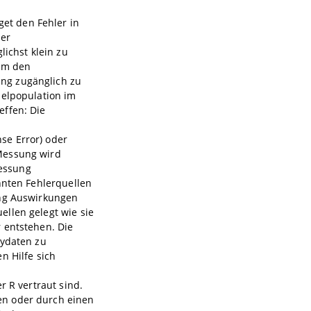
et den Fehler in
der
lichst klein zu
 um den
ng zugänglich zu
ielpopulation im
effen: Die
e
se Error) oder
Messung wird
Messung
nnten Fehlerquellen
ung Auswirkungen
llen gelegt wie sie
 entstehen. Die
eydaten zu
n Hilfe sich
r R vertraut sind.
en oder durch einen