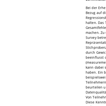
Bei der Erh
Bezug auf di
Regressionsk
halten. Das 
Gesamtfehle
machen. Zu u
Survey betre
Repräsentati
Stichproben
durch Gewic
beeinflusst 
(measurement
kann dabei 
haben. Ein b
beispielswei
Teilnehmern 
beurteilen u
Datenqualitä
Von Teilnehm
Diese Kennt