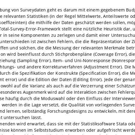
ebung von Surveydaten geht es darum mit einem gegebenem Budg
e relevanten Statistiken (in der Regel Mittelwerte, Anteilswerte o
oeffizeinten) die mithilfe der Daten geschätzt werden sollen, mög
Total-Survey-Error-Framework stellt eine nützliche Heuristik dar,
r in seine Komponenten zu zerlegen und damit einer Untersuchu
nterschieden ist zwischen Fehlern, die die Repräsentation der Z
ffen und solchen, die die Messung der relevanten Merkmale betr
on wird beeinflusst durch Stichprobenpläne (Coverage Error), di
ziehung (Sampling Error), Item- und Uni-Nonresponse (Nonrespon
htungs- und andere Korrekturverfahren (Adjustment Error). Die 
durch die Spezifikation der Konstrukte (Specification Error), die 
 error) und die Edition der Daten (Editing Error). Jede der gena
sowohl auf die Varianz als auch auf die Verzerrung einer Schätz
esonderes Augenmerk wird auf die Interaktion zwischen Fehlerque
se häufig durch die Moduswahl oder den Einfluss der Interviewer
werden in die Lage versetzt, die Qualität von vorliegenden Surv
nd lernen, selbständig Forschungsdesigns zu entwickeln, mit dere
t untersuchen lässt.
enden wird erwartet, dass sie mit der Statistiksoftware Stata ode
nisse können im Selbststudium erworben oder aufgefrischt werd