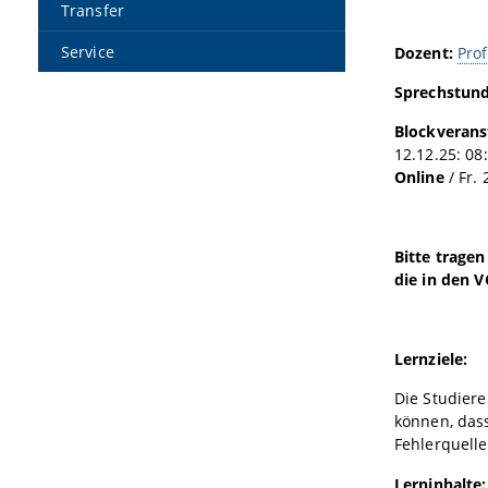
Transfer
Service
Dozent:
Pro
Sprechstund
Blockverans
12.12.25: 08:
Online
/ Fr.
Bitte tragen
die in den V
Lernziele:
Die Studier
können, dass
Fehlerquell
Lerninhalte: