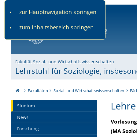
zur Hauptnavigation springen
www.uni-bamberg.de
univis.uni-bamberg.de
fis.u
zum Inhaltsbereich springen
Universität Bamberg
Fakultät Sozial- und Wirtschaftswissenschaften
Lehrstuhl für Soziologie, insbes
Fakultäten
Sozial- und Wirtschaftswissenschaften
Fäc
Lehre
Studium
News
Vorlesung
Forschung
(MA Soziol