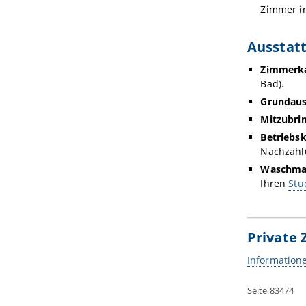
Zimmer im
Ausstat
Zimmerka
Bad).
Grundaus
Mitzubrin
Betriebs
Nachzahlu
Waschma
Ihren
Stu
Private
Information
Seite 83474