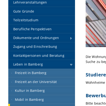
Lehrveranstaltungen
Gute Gründe
Teilzeitstudium
Berufliche Perspektiven
Dokumente und Ordnungen
Tim Kipphan/U
Zugang und Einschreibung
Kontaktpersonen und Beratung
Die Wohnung
Suche zu beg
Leben in Bamberg
Freizeit in Bamberg
Studier
Freizeit an der Universität
Wohnheime si
Kultur in Bamberg
Bewerbu
Mobil in Bamberg
Bitte beacht