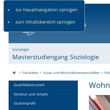
zur Hauptnavigation springen
www.uni-bamberg.de
univis.uni-bamberg.de
fis.u
zum Inhaltsbereich springen
Universität Bamberg
Soziologie
Masterstudiengang Soziologie
Fakultäten
Sozial- und Wirtschaftswissenschaften
Fäc
Wohne
Qualifikationsziele
Struktur und Inhalte
Studienprofil