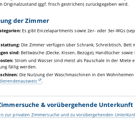
 Originalzustand (ggf. frisch gestrichen) zurückgegeben wird.
tung der Zimmer
tegorien:
Es gibt Einzelapartments sowie 2er- oder 3er-WGs (s
stattung:
Die Zimmer verfügen über Schrank, Schreibtisch, Bett m
gen sind:
Bettwäsche (Decke, Kissen, Bezüge), Handtücher sowie K
kosten:
Strom und Wasser sind meist als Pauschale in der Miete 
ng fällig werden.
schinen:
Die Nutzung der Waschmaschinen in den Wohnheimen de
dierendenausweis
.
 Zimmersuche & vorübergehende Unterkunft
en zur privaten Zimmersuche und zu vorübergehenden Unterkün