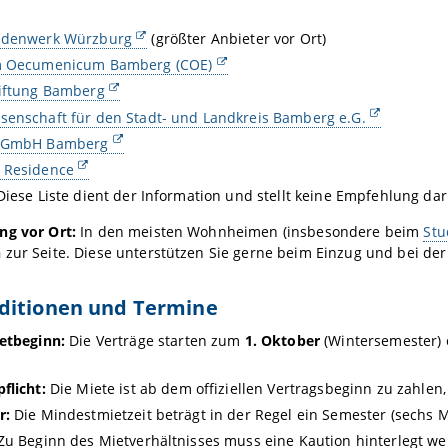
ndenwerk
Würzburg
(größter Anbieter vor Ort)
m Oecumenicum Bamberg (COE)
tiftung Bamberg
enschaft für den Stadt- und Landkreis Bamberg e.G.
u GmbH Bamberg
 Residence
Diese Liste dient der Information und stellt keine Empfehlung da
ng vor Ort:
In den meisten Wohnheimen (insbesondere beim
Stu
n
zur Seite. Diese unterstützen Sie gerne beim Einzug und bei der
ditionen und Termine
etbeginn:
Die Verträge starten zum
1. Oktober
(Wintersemester)
flicht:
Die Miete ist ab dem offiziellen Vertragsbeginn zu zahlen,
r:
Die Mindestmietzeit beträgt in der Regel ein Semester (sechs 
u Beginn des Mietverhältnisses muss eine Kaution hinterlegt we