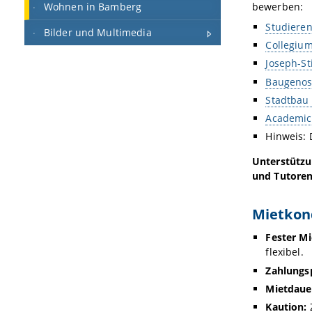
Wohnen in Bamberg
bewerben:
Studiere
Bilder und Multimedia
Collegiu
Joseph-S
Baugenoss
Stadtba
Academic
Hinweis: 
Unterstützu
und Tutore
Mietkon
Fester Mi
flexibel.
Zahlungsp
Mietdaue
Kaution:
Z