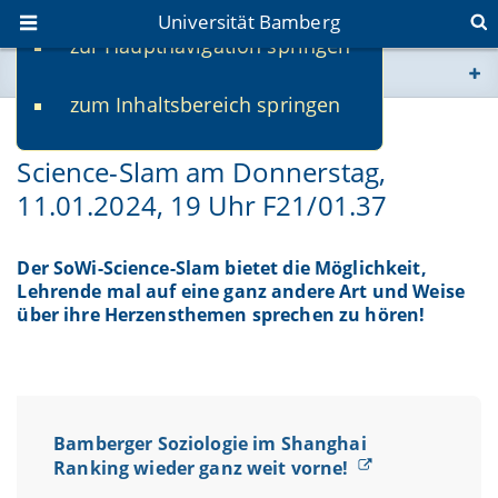
Universität Bamberg
zur Hauptnavigation springen
Sie befinden sich hier:
zum Inhaltsbereich springen
www.uni-bamberg.de
09.01.2024
Science-Slam am Donnerstag,
univis.uni-bamberg.de
11.01.2024, 19 Uhr F21/01.37
fis.uni-bamberg.de
Der SoWi-Science-Slam bietet die Möglichkeit,
Lehrende mal auf eine ganz andere Art und Weise
über ihre Herzensthemen sprechen zu hören!
Bamberger Soziologie im Shanghai
Ranking wieder ganz weit vorne!