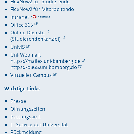
FlexNow2 für Studierende
FlexNow2 für Mitarbeitende
Intranet
Office 365
Online-Dienste
(Studierendenkanzlei)
UnivIS
Uni-Webmail:
https://mailex.uni-bamberg.de
https://o365.uni-bamberg.de
Virtueller Campus
Wichtige Links
Presse
Öffnungszeiten
Prüfungsamt
IT-Service der Universität
Rückmeldung