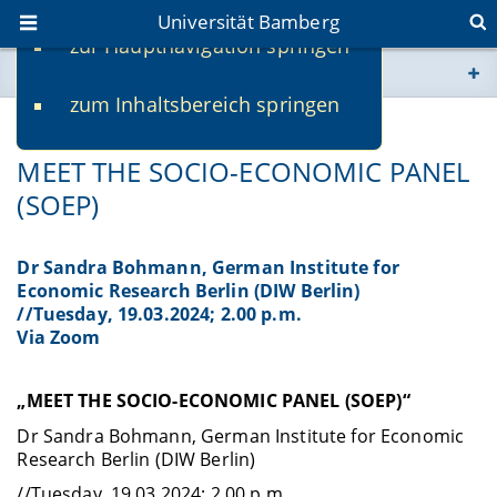
Universität Bamberg
zur Hauptnavigation springen
Sie befinden sich hier:
zum Inhaltsbereich springen
www.uni-bamberg.de
11.03.2024
MEET THE SOCIO-ECONOMIC PANEL
univis.uni-bamberg.de
(SOEP)
fis.uni-bamberg.de
Dr Sandra Bohmann, German Institute for
Economic Research Berlin (DIW Berlin)
//Tuesday, 19.03.2024; 2.00 p.m.
Via Zoom
„MEET THE SOCIO-ECONOMIC PANEL (SOEP)“
Dr Sandra Bohmann, German Institute for Economic
Research Berlin (DIW Berlin)
//
Tuesday, 19.03.2024; 2.00 p.m.