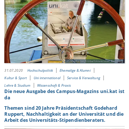
Stephanie Fröba/Universität Bamberg
31.07.2020
Hochschulpolitik
Ehemalige & Alumni
Kultur & Sport
Uni international
Service & Verwaltung
Lehre & Studium
Wissenschaft & Praxis
Die neue Ausgabe des Campus-Magazins uni.kat ist
da
Themen sind 20 Jahre Präsidentschaft Godehard
Ruppert, Nachhaltigkeit an der Universität und die
Arbeit des Universitäts-Stipendienberaters.