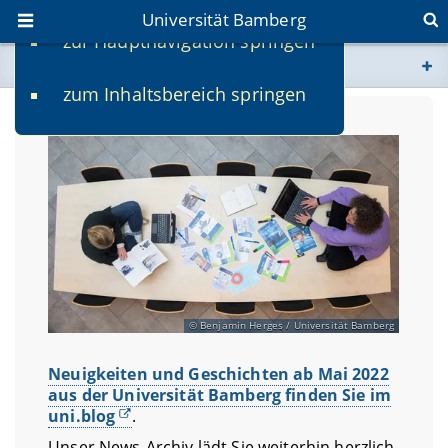
Universität Bamberg
zur Hauptnavigation springen
Sie befinden sich hier:
zum Inhaltsbereich springen
www.uni-bamberg.de
univis.uni-bamberg.de
fis.uni-bamberg.de
Benjamin Herges / Universität Bamberg
Neuigkeiten und Geschichten ab Mai 2022
aus der Universität Bamberg finden Sie im
uni.blog
.
Unser News-Archiv lädt Sie weiterhin herzlich