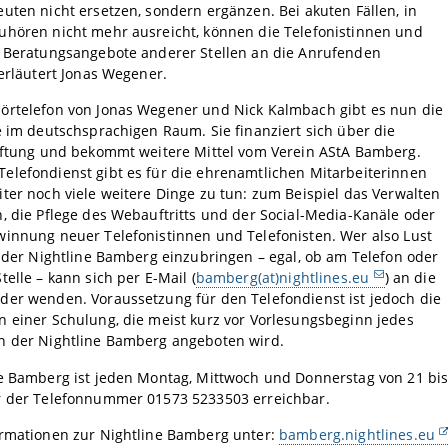
uten nicht ersetzen, sondern ergänzen. Bei akuten Fällen, in
uhören nicht mehr ausreicht, können die Telefonistinnen und
n Beratungsangebote anderer Stellen an die Anrufenden
 erläutert Jonas Wegener.
örtelefon von Jonas Wegener und Nick Kalmbach gibt es nun die
e im deutschsprachigen Raum. Sie finanziert sich über die
tiftung und bekommt weitere Mittel vom Verein AStA Bamberg.
elefondienst gibt es für die ehrenamtlichen Mitarbeiterinnen
ter noch viele weitere Dinge zu tun: zum Beispiel das Verwalten
, die Pflege des Webauftritts und der Social-Media-Kanäle oder
winnung neuer Telefonistinnen und Telefonisten. Wer also Lust
i der Nightline Bamberg einzubringen – egal, ob am Telefon oder
telle – kann sich per E-Mail (
bamberg(at)nightlines.eu
) an die
der wenden. Voraussetzung für den Telefondienst ist jedoch die
 einer Schulung, die meist kurz vor Vorlesungsbeginn jedes
n der Nightline Bamberg angeboten wird.
ne Bamberg ist jeden Montag, Mittwoch und Donnerstag von 21 bi
r der Telefonnummer 01573 5233503 erreichbar.
ormationen zur Nightline Bamberg unter:
bamberg.nightlines.eu