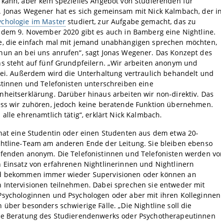
kann, aber kein spezielles Angebot von Studierenden für
. Jonas Wegener hat es sich gemeinsam mit Nick Kalmbach, der i
ychologie im Master
studiert, zur Aufgabe gemacht, das zu
 dem 9. November 2020 gibt es auch in Bamberg eine Nightline.
e, die einfach mal mit jemand unabhängigen sprechen möchten,
nun an bei uns anrufen“, sagt Jonas Wegener. Das Konzept des
s steht auf fünf Grundpfeilern. „Wir arbeiten anonym und
rei. Außerdem wird die Unterhaltung vertraulich behandelt und
stinnen und Telefonisten unterschreiben eine
heitserklärung. Darüber hinaus arbeiten wir non-direktiv. Das
ass wir zuhören, jedoch keine beratende Funktion übernehmen.
 alle ehrenamtlich tätig“, erklärt Nick Kalmbach.
 hat eine Studentin oder einen Studenten aus dem etwa 20-
ghtline-Team am anderen Ende der Leitung. Sie bleiben ebenso
ufenden anonym. Die Telefonistinnen und Telefonisten werden vo
 Einsatz von erfahrenen Nightlinerinnen und Nightlinern
d bekommen immer wieder Supervisionen oder können an
 Intervisionen teilnehmen. Dabei sprechen sie entweder mit
Psychologinnen und Psychologen oder aber mit ihren Kolleginnen
 über besonders schwierige Fälle. „Die Nightline soll die
le Beratung des Studierendenwerks oder Psychotherapeutinnen