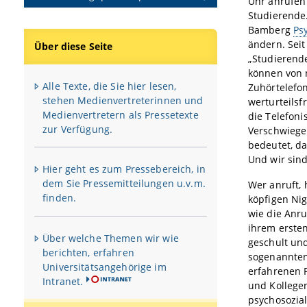
Uhr anrufen 
Studierende
Bamberg
Ps
ändern. Seit
Über diese Seite
„Studierend
können von 
Alle Texte, die Sie hier lesen,
Zuhörtelefon
stehen Medienvertreterinnen und
werturteilsf
Medienvertretern als Pressetexte
die Telefoni
zur Verfügung.
Verschwiegen
bedeutet, d
Und wir sind
Hier geht es zum Pressebereich, in
dem Sie Pressemitteilungen u.v.m.
Wer anruft,
finden.
köpfigen Ni
wie die Anr
ihrem ersten
Über welche Themen wir wie
geschult un
berichten, erfahren
sogenannten
Universitätsangehörige im
erfahrenen 
Intranet.
und Kollegen
psychosozia