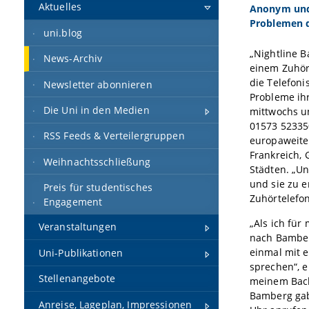
Aktuelles
Anonym und 
Problemen 
uni.blog
„Nightline B
News-Archiv
einem Zuhör
die Telefoni
Newsletter abonnieren
Probleme ih
Die Uni in den Medien
mittwochs u
01573 523350
RSS Feeds & Verteilergruppen
europaweiten
Frankreich,
Weihnachtsschließung
Städten. „Un
und sie zu e
Preis für studentisches
Zuhörtelefo
Engagement
„Als ich für
Veranstaltungen
nach Bamberg
einmal mit e
Uni-Publikationen
sprechen“, e
Stellenangebote
meinem Bach
Bamberg gab 
Anreise, Lageplan, Impressionen