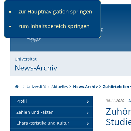
zur Hauptnavigation springen
www.uni-bamberg.de
univis.uni-bamberg.de
fis.u
zum Inhaltsbereich springen
Universität Bamberg
Universität
News-Archiv
Universität
Aktuelles
News-Archiv
Zuhörtelefon 
30.11.2020
S
Profil
Zuhör
Zahlen und Fakten
Studi
Charakteristika und Kultur