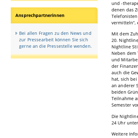
und -therape
denen das Z
Ansprechpartnerinnen
Telefoniste
vermitteln“,
Bei allen Fragen zu den News und
Mit dem Zuh
zur Pressearbeit können Sie sich
20. Nightlin
gerne an die Pressestelle wenden.
Nightline S
Neben dem T
und Mitarbei
der Finanzen
auch die Ge
hat, sich be
an anderer S
beiden Grün
Teilnahme an
Semester vo
Die Nightli
24 Uhr unte
Weitere Inf