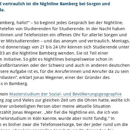
vertraulich ist die Nightline Bamberg bei Sorgen und
da.
amberg, hallo?“ – So beginnt jedes Gespräch bei der Nightline,
telefon von Studierenden für Studierende. In der Nacht haben
stinnen und Telefonisten ein offenes Ohr für allerlei Sorgen und
rer Mitstudierenden – und das anonym und vertraulich. Montags,
nd donnerstags von 21 bis 24 Uhr können sich Studierende unter
3 an die Nightline Bamberg wenden. Sie ist Teil einer
 Initiative. So gibt es Nightlines beispielsweise schon in
 Großbritannien oder der Schweiz und auch in anderen deutschen
sere Aufgabe ist es, für die Anruferinnen und Anrufer da zu sein
ntlasten“, erklärt Jonas Wegener, einer der Gründer des
ns in Bamberg.
 mein
Masterstudium der Sozial- und Bevölkerungsgeographie
 zog und Vieles zur gleichen Zeit um die Ohren hatte, wollte ich
iner unbeteiligten Person über meine aktuelle Situation
rzählt Jonas Wegener. „Mir fiel die Nightline ein, die ich von
elorstudium in Köln kannte, wurde aber nicht fündig.“ In
es bisher zwar die Telefonseelsorge, bei der jeder rund um die