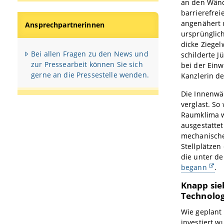
an den Wänd
barrierefrei
angenähert 
Ansprechpartnerinnen
ursprünglic
dicke Ziege
Bei allen Fragen zu den News und
schilderte J
zur Pressearbeit können Sie sich
bei der Einw
gerne an die Pressestelle wenden.
Kanzlerin de
Die Innenwä
verglast. S
Raumklima w
ausgestattet
mechanische
Stellplätzen
die unter d
begann
.
Knapp sieb
Technolog
Wie geplant 
investiert w