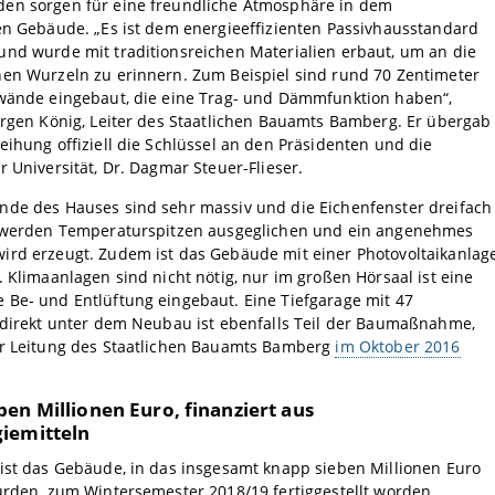
en sorgen für eine freundliche Atmosphäre in dem
en Gebäude. „Es ist dem energieeffizienten Passivhausstandard
und wurde mit traditionsreichen Materialien erbaut, um an die
hen Wurzeln zu erinnern. Zum Beispiel sind rund 70 Zentimeter
lwände eingebaut, die eine Trag- und Dämmfunktion haben“,
ürgen König, Leiter des Staatlichen Bauamts Bamberg. Er übergab
eihung offiziell die Schlüssel an den Präsidenten und die
r Universität, Dr. Dagmar Steuer-Flieser.
nde des Hauses sind sehr massiv und die Eichenfenster dreifach
o werden Temperaturspitzen ausgeglichen und ein angenehmes
ird erzeugt. Zudem ist das Gebäude mit einer Photovoltaikanlag
. Klimaanlagen sind nicht nötig, nur im großen Hörsaal ist eine
 Be- und Entlüftung eingebaut. Eine Tiefgarage mit 47
 direkt unter dem Neubau ist ebenfalls Teil der Baumaßnahme,
er Leitung des Staatlichen Bauamts Bamberg
im Oktober 2016
en Millionen Euro, finanziert aus
iemitteln
ist das Gebäude, in das insgesamt knapp sieben Millionen Euro
urden, zum Wintersemester 2018/19 fertiggestellt worden.