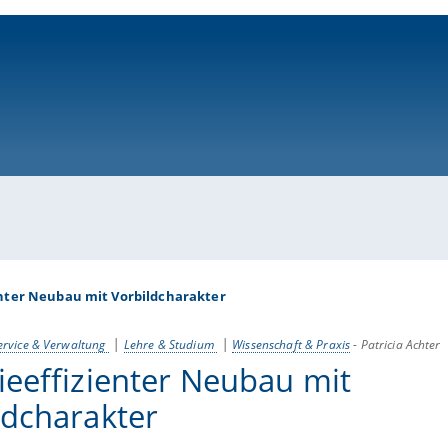
ni-bamberg.de
enter Neubau mit Vorbildcharakter
ervice & Verwaltung
Lehre & Studium
Wissenschaft & Praxis
-
Patricia Achter
ieeffizienter Neubau mit
ldcharakter