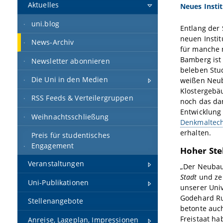
Aktuelles
Neues Instit
uni.blog
Entlang der
neuen Instit
News-Archiv
für manche 
Bamberg ist 
Newsletter abonnieren
beleben Stu
Die Uni in den Medien
weißen Neub
Klostergebäu
RSS Feeds & Verteilergruppen
noch das da
Entwicklung
Weihnachtsschließung
Denkmaltech
erhalten.
Preis für studentisches
Engagement
Hoher Ste
Veranstaltungen
„Der Neubau
Stadt
und zei
Uni-Publikationen
unserer Unive
Godehard Ru
Stellenangebote
betonte auc
Freistaat ha
Anreise, Lageplan, Impressionen