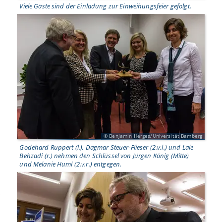
Viele Gäste sind der Einladung zur Einweihungsfeier gefolgt.
Benjamin Herges/Universität Bamberg
Godehard Ruppert (l.), Dagmar Steuer-Flieser (2.v.l.) und Lale
Behzadi (r.) nehmen den Schlüssel von Jürgen König (Mitte)
und Melanie Huml (2.v.r.) entgegen.
s