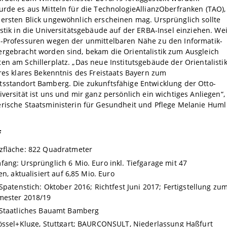
urde es aus Mitteln für die TechnologieAllianzOberfranken (TAO),
ersten Blick ungewöhnlich erscheinen mag. Ursprünglich sollte
istik in die Universitätsgebäude auf der ERBA-Insel einziehen. Wei
O-Professuren wegen der unmittelbaren Nähe zu den Informatik-
ergebracht worden sind, bekam die Orientalistik zum Ausgleich
en am Schillerplatz. „Das neue Institutsgebäude der Orientalisti
eres klares Bekenntnis des Freistaats Bayern zum
tsstandort Bamberg. Die zukunftsfähige Entwicklung der Otto-
iversität ist uns und mir ganz persönlich ein wichtiges Anliegen“,
erische Staatsministerin für Gesundheit und Pflege Melanie Huml
f
zfläche: 822 Quadratmeter
ang: Ursprünglich 6 Mio. Euro inkl. Tiefgarage mit 47
en, aktualisiert auf 6,85 Mio. Euro
 Spatenstich: Oktober 2016; Richtfest Juni 2017; Fertigstellung zu
mester 2018/19
 Staatliches Bauamt Bamberg
össel+Kluge, Stuttgart; BAURCONSULT, Niederlassung Haßfurt