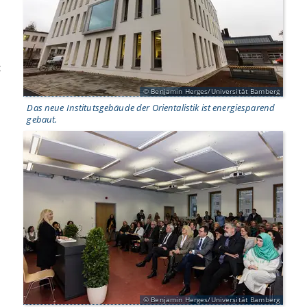
t
Benjamin Herges/Universität Bamberg
Das neue Institutsgebäude der Orientalistik ist energiesparend
gebaut.
Benjamin Herges/Universität Bamberg