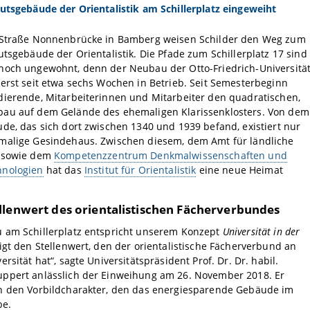
utsgebäude der Orientalistik am Schillerplatz eingeweiht
 Straße Nonnenbrücke in Bamberg weisen Schilder den Weg zum
utsgebäude der Orientalistik. Die Pfade zum Schillerplatz 17 sind
noch ungewohnt, denn der Neubau der Otto-Friedrich-Universitä
erst seit etwa sechs Wochen in Betrieb. Seit Semesterbeginn
dierende, Mitarbeiterinnen und Mitarbeiter den quadratischen,
au auf dem Gelände des ehemaligen Klarissenklosters. Von dem
de, das sich dort zwischen 1340 und 1939 befand, existiert nur
malige Gesindehaus. Zwischen diesem, dem Amt für ländliche
 sowie dem
Kompetenzzentrum Denkmalwissenschaften und
nologien
hat das
Institut für Orientalistik
eine neue Heimat
llenwert des orientalistischen Fächerverbundes
 am Schillerplatz entspricht unserem Konzept
Universität in der
gt den Stellenwert, den der orientalistische Fächerverbund an
rsität hat“, sagte Universitätspräsident Prof. Dr. Dr. habil.
ppert anlässlich der Einweihung am 26. November 2018. Er
h den Vorbildcharakter, den das energiesparende Gebäude im
be.