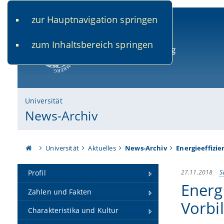
zur Hauptnavigation springen
www.uni-bamberg.de
univis.uni-bamberg.de
fis.u
zum Inhaltsbereich springen
Universität Bamberg
Universität
News-Archiv
Universität
Aktuelles
News-Archiv
Energieeffizi
27.11.2018
S
Profil
Energ
Zahlen und Fakten
Vorbi
Charakteristika und Kultur