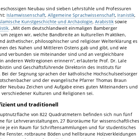
geschossigen Neubau sind sieben Lehrstühle und Professuren
ht:
Islamwissenschaft
,
Allgemeine Sprachwissenschaft
,
Iranistik
,
slamische Kunstgeschichte und Archäologie
,
Arabistik
sowie
istik
. „Mit dem deutschlandweit einmaligen Bamberger
um zeigen wir, welche Bandbreite an kulturellen Praktiken,
nd ästhetischer, philosophischer und religiöser Welterklärung es
onen des Nahen und Mittleren Ostens gab und gibt, und wie
 und verbunden sie miteinander sind und an vergleichbare
 anderen Weltregionen erinnern“, erläuterte Prof. Dr. Lale
bistin und Geschäftsführende Direktorin des Instituts für
k. Bei der Segnung sprachen der katholische Hochschulseelsorger
Motschenbacher und der evangelische Pfarrer Thomas Braun
 der Neubau Zeichen und Aufgabe eines guten Miteinanders und
 verschiedener Kulturen und Religionen sei.
izient und traditionell
auptnutzfläche von 822 Quadratmetern befinden sich nun fünf
e für Lehrveranstaltungen, 27 Büroräume für wissenschaftliche
wie je ein Raum für Schriftensammlungen und für studentisches
ohe Fenster, rotbraune Böden und hellbraune Holzverkleidungen