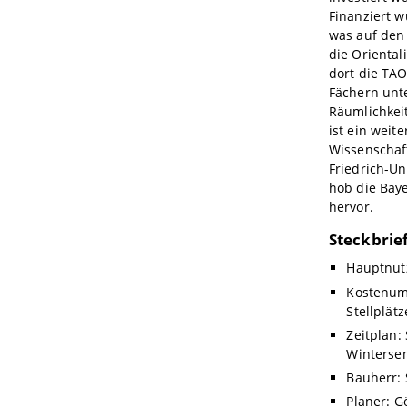
Finanziert w
was auf den 
die Oriental
dort die TA
Fächern unt
Räumlichkeit
ist ein weit
Wissenschaf
Friedrich-Un
hob die Bay
hervor.
Steckbrie
Hauptnut
Kostenumf
Stellplätz
Zeitplan:
Winterse
Bauherr:
Planer: G