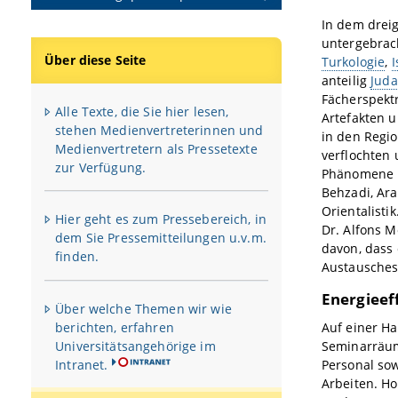
In dem drei
untergebrac
Über diese Seite
Turkologie
,
I
anteilig
Juda
Fächerspektr
Alle Texte, die Sie hier lesen,
Artefakten u
stehen Medienvertreterinnen und
in den Regi
Medienvertretern als Pressetexte
verflochten
zur Verfügung.
Phänomene in
Behzadi, Ara
Orientalisti
Hier geht es zum Pressebereich, in
Dr. Alfons 
dem Sie Pressemitteilungen u.v.m.
davon, dass
finden.
Austausches
Energieeff
Über welche Themen wir wie
berichten, erfahren
Auf einer H
Universitätsangehörige im
Seminarräum
Intranet.
Personal so
Arbeiten. H