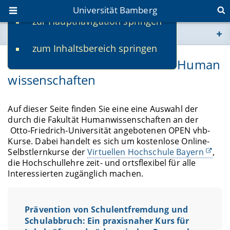
Universität Bamberg
zur Hauptnavigation springen
Sie befinden sich hier:
zum Inhaltsbereich springen
www.uni-bamberg.de
OPEN vhb Kurse der Fakultät Human
wissenschaften
univis.uni-bamberg.de
fis.uni-bamberg.de
Auf dieser Seite finden Sie eine eine Auswahl der
durch die Fakultät Humanwissenschaften an der
Otto-Friedrich-Universität angebotenen OPEN vhb-
Kurse. Dabei handelt es sich um kostenlose Online-
Selbstlernkurse der
Virtuellen Hochschule Bayern
,
die Hochschullehre zeit- und ortsflexibel für alle
Interessierten zugänglich machen.
Prävention von Schulentfremdung und
Schulabbruch: Ein praxisnaher Kurs für