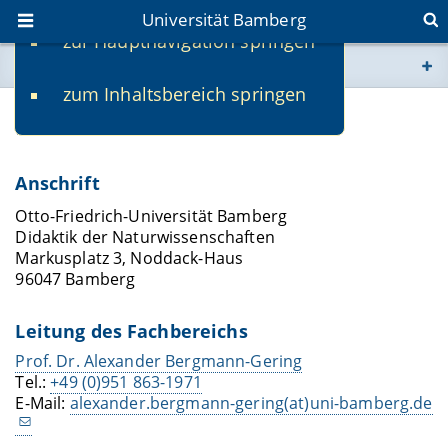
Universität Bamberg
zur Hauptnavigation springen
Sie befinden sich hier:
zum Inhaltsbereich springen
www.uni-bamberg.de
Kontakt und Anfahrt
univis.uni-bamberg.de
Anschrift
fis.uni-bamberg.de
Otto-Friedrich-Universität Bamberg
Didaktik der Naturwissenschaften
Markusplatz 3, Noddack-Haus
96047 Bamberg
Leitung des Fachbereichs
Prof. Dr. Alexander Bergmann-Gering
Tel.:
+49 (0)951 863-1971
E-Mail:
alexander.bergmann-gering(at)uni-bamberg.de