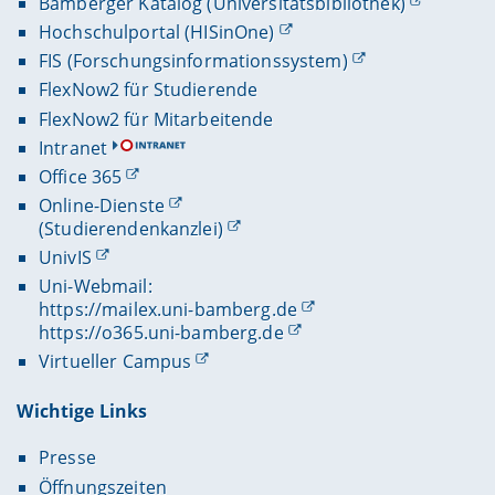
Bamberger Katalog (Universitätsbibliothek)
Hochschulportal (HISinOne)
FIS (Forschungsinformationssystem)
FlexNow2 für Studierende
FlexNow2 für Mitarbeitende
Intranet
Office 365
Online-Dienste
(Studierendenkanzlei)
UnivIS
Uni-Webmail:
https://mailex.uni-bamberg.de
https://o365.uni-bamberg.de
Virtueller Campus
Wichtige Links
Presse
Öffnungszeiten