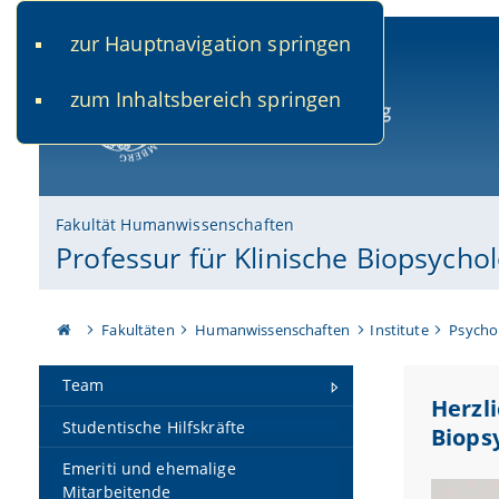
zur Hauptnavigation springen
www.uni-bamberg.de
univis.uni-bamberg.de
fis.u
zum Inhaltsbereich springen
Universität Bamberg
Fakultät Humanwissenschaften
Professur für Klinische Biopsycho
Fakultäten
Humanwissenschaften
Institute
Psycho
Team
Herzl
Studentische Hilfskräfte
Biops
Emeriti und ehemalige
Mitarbeitende