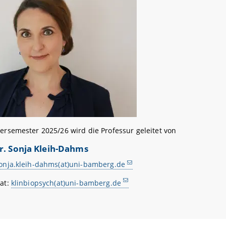
tersemester 2025/26 wird die Professur geleitet von
Dr. Sonja Kleih-Dahms
onja.kleih-dahms(at)uni-bamberg.de
iat:
klinbiopsych(at)uni-bamberg.de