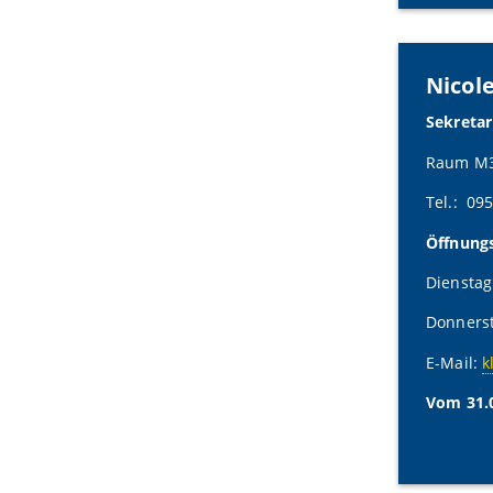
Nicol
Sekretar
Raum M3
Tel.: 09
Öffnung
Dienstag
Donnerst
E-Mail:
k
Vom 31.0