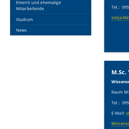
Emeriti und ehemalige
Tel.: 09
Mitarbeitende
sonja.kl
Studium
News
M.Sc. 
Wissensc
Raum M3
Tel.: 09
E-Mail:
v
Wissensc