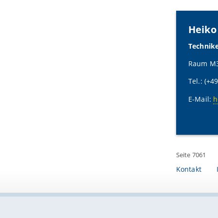
Heiko
Technik
Raum M3 
Tel.: (+4
E-Mail:
h
Seite 7061
Kontakt