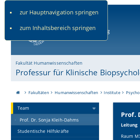
zur Hauptnavigation springen
www.uni-bamberg.de
univis.uni-bamberg.de
fis.u
zum Inhaltsbereich springen
Universität Bamberg
Fakultät Humanwissenschaften
Professur für Klinische Biopsycho
Fakultäten
Humanwissenschaften
Institute
Psycho
Team
Prof.
Prof. Dr. Sonja Kleih-Dahms
Leitung
Studentische Hilfskräfte
Raum M3