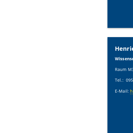
Henri
Wissensc
Raum M3
Tel.: 09
E-Mail:
h