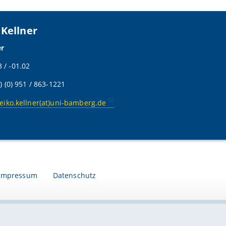
 Kellner
er
/ -01.02
9) (0) 951 / 863-1221
eiko.kellner(at)uni-bamberg.de
Impressum
Datenschutz