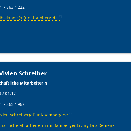
51 / 863-1222
eih-dahms(at)uni-bamberg.de
Vivien Schreiber
haftliche Mitarbeiterin
 / 01.17
51 / 863-1962
ivien.schreiber(at)uni-bamberg.de
hafltiche Mitarbeiterin im Bamberger Living Lab Demenz