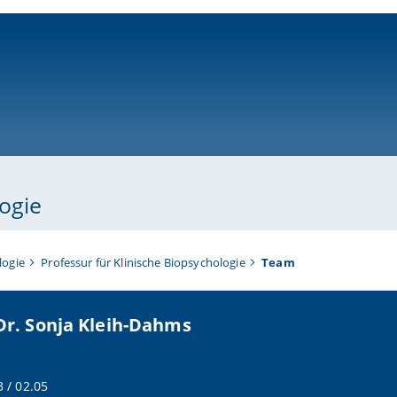
ni-bamberg.de
logie
logie
Professur für Klinische Biopsychologie
Team
 Dr. Sonja Kleih-Dahms
 / 02.05