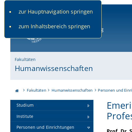
zur Hauptnavigation springen
www.uni-bamberg.de
univis.uni-bamberg.de
fis.u
zum Inhaltsbereich springen
Universität Bamberg
Fakultäten
Humanwissenschaften
Fakultäten
Humanwissenschaften
Personen und Einr
Emeri
Studium
Profe
Institute
Personen und Einrichtungen
Prof. Dr.