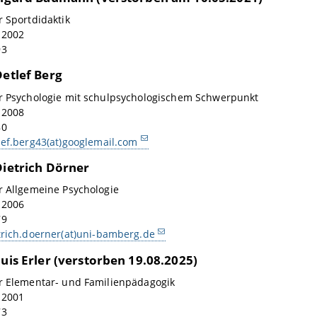
r Sportdidaktik
: 2002
93
Detlef Berg
ür Psychologie mit schulpsychologischem Schwerpunkt
: 2008
80
lef.berg43(at)googlemail.com
Dietrich Dörner
r Allgemeine Psychologie
: 2006
79
trich.doerner(at)uni-bamberg.de
Luis Erler (verstorben 19.08.2025)
ür Elementar- und Familienpädagogik
: 2001
73