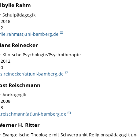
Sibylle Rahm
ür Schulpädagogik
: 2018
02
ylle.rahm(at)uni-bamberg.de
 Hans Reinecker
r Klinische Psychologie/Psychotherapie
: 2012
80
s.reinecker(at)uni-bamberg.de
 Jost Reischmann
r Andragogik
: 2008
93
t.reischmann(at)uni-bamberg.de
Werner H. Ritter
r Evangelische Theologie mit Schwerpunkt Religionspädagogik un