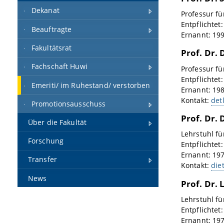
Dekanat
Professur fü
Entpflichtet
Beauftragte
Ernannt: 19
Fakultätsrat
Prof. Dr. 
Fachschaft Huwi
Professur f
Entpflichtet
Emeriti/ im Ruhestand/ verstorben
Ernannt: 19
Kontakt:
det
Promotionsausschuss
Prof. Dr. 
Über die Fakultät
Lehrstuhl fü
Forschung
Entpflichtet
Ernannt: 19
Transfer
Kontakt:
die
News
Prof. Dr. 
Lehrstuhl f
Entpflichtet
Ernannt: 19