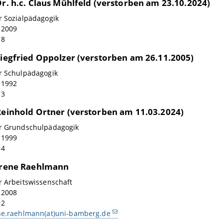
Dr. h.c. Claus Mühlfeld (verstorben am 23.10.2024)
r Sozialpädagogik
: 2009
78
 Siegfried Oppolzer (verstorben am 26.11.2005)
ür Schulpädagogik
: 1992
73
 Reinhold Ortner (verstorben am 11.03.2024)
ür Grundschulpädagogik
: 1999
64
 Irene Raehlmann
r Arbeitswissenschaft
: 2008
92
ne.raehlmann(at)uni-bamberg.de