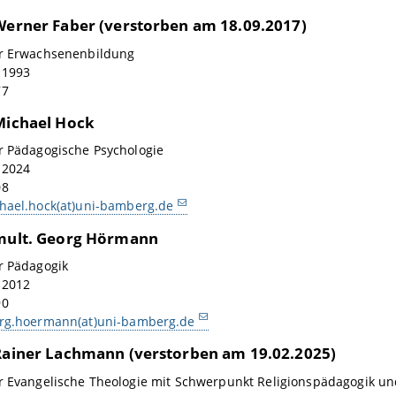
 Werner Faber (verstorben am 18.09.2017)
ür Erwachsenenbildung
: 1993
77
 Michael Hock
r Pädagogische Psychologie
: 2024
08
hael.hock(at)uni-bamberg.de
 mult. Georg Hörmann
r Pädagogik
: 2012
90
rg.hoermann(at)uni-bamberg.de
 Rainer Lachmann (verstorben am 19.02.2025)
r Evangelische Theologie mit Schwerpunkt Religionspädagogik un