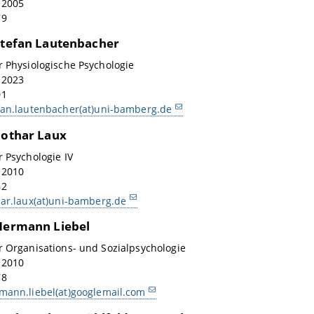
: 2005
79
 Stefan Lautenbacher
r Physiologische Psychologie
: 2023
01
fan.lautenbacher(at)uni-bamberg.de
 Lothar Laux
r Psychologie IV
: 2010
82
har.laux(at)uni-bamberg.de
 Hermann Liebel
r Organisations- und Sozialpsychologie
: 2010
78
mann.liebel(at)googlemail.com