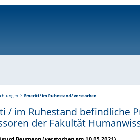
ni-bamberg.de
ichtungen
Emeriti/ im Ruhestand/ verstorben
ti / im Ruhestand befindliche 
ssoren der Fakultät Humanwis
 Sigurd Baumann (verstorben am 10.05.2021)