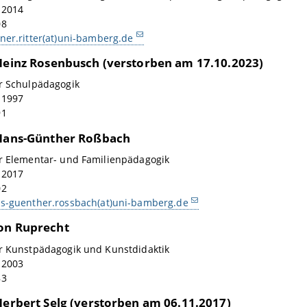
: 2014
08
ner.ritter(at)uni-bamberg.de
 Heinz Rosenbusch (verstorben am 17.10.2023)
ür Schulpädagogik
: 1997
91
 Hans-Günther Roßbach
ür Elementar- und Familienpädagogik
: 2017
02
s-guenther.rossbach(at)uni-bamberg.de
on Ruprecht
ür Kunstpädagogik und Kunstdidaktik
: 2003
83
 Herbert Selg (verstorben am 06.11.2017)