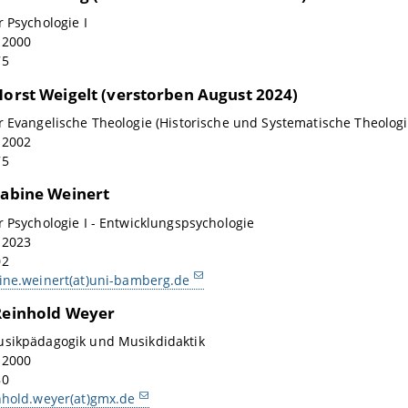
r Psychologie I
: 2000
75
 Horst Weigelt (verstorben August 2024)
r Evangelische Theologie (Historische und Systematische Theologi
: 2002
75
Sabine Weinert
r Psychologie I - Entwicklungspsychologie
: 2023
02
ine.weinert(at)uni-bamberg.de
 Reinhold Weyer
usikpädagogik und Musikdidaktik
: 2000
80
nhold.weyer(at)gmx.de