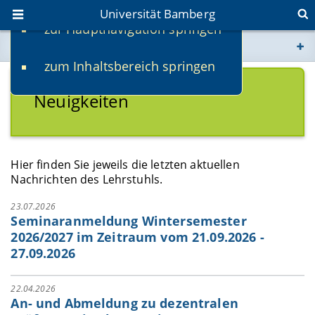
Universität Bamberg
zur Hauptnavigation springen
Sie befinden sich hier:
zum Inhaltsbereich springen
www.uni-bamberg.de
Neuigkeiten
univis.uni-bamberg.de
fis.uni-bamberg.de
Hier finden Sie jeweils die letzten aktuellen
Nachrichten des Lehrstuhls.
23.07.2026
Seminaranmeldung Wintersemester
2026/2027 im Zeitraum vom 21.09.2026 -
27.09.2026
22.04.2026
An- und Abmeldung zu dezentralen