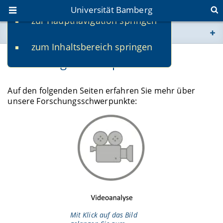
Universität Bamberg
zur Hauptnavigation springen
Sie befinden sich hier:
zum Inhaltsbereich springen
www.uni-bamberg.de
Forschungsschwerpunkte
univis.uni-bamberg.de
Auf den folgenden Seiten erfahren Sie mehr über
unsere Forschungsschwerpunkte:
fis.uni-bamberg.de
Mit Klick auf das Bild