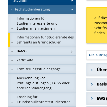
Studium
Fachstudienberatung
Auf die
Informationen für
zusamme
Studieninteressierte und
Schrift
Studienanfänger:innen
finden.
Informationen für Studierende des
Lehramts an Grundschulen
BAföG
Alle aufkl
Zertifikate
Erweiterungsstudiengänge
Über
Anerkennung von
Einen Übe
Prüfungsleistungen ( LA GS oder
Basi
Studienin
anderer Studiengang)
Studium
z
Je nach D
Coaching für
EWS 
Lehrerbil
Grundschullehramtsstudierende