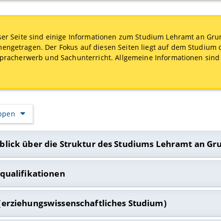
ser Seite sind einige Informationen zum Studium Lehramt an Gru
ngetragen. Der Fokus auf diesen Seiten liegt auf dem Studium 
spracherwerb und Sachunterricht. Allgemeine Informationen si
appen
blick über die Struktur des Studiums Lehramt an Gr
rblick über das Lehramtsstudium finden Sie auf den Seiten des I
squalifikationen
formationen. Auch der Lehrstuhl Grundschulpädagogik und -didak
usammengestellt. Hier finden Sie auch
FAQs zum Studium
allgem
idaktikkombination müssen Sie im Verlauf Ihres Studiums
Basisqu
(erziehungswissenschaftliches Studium)
dung.