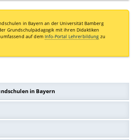
ndschulen in Bayern an der Universität Bamberg
der Grundschulpädagogik mit ihren Didaktiken
nd umfassend auf dem
Info-Portal Lehrerbildung
zu
undschulen in Bayern
nfo-Portals Lehrerildung
allgemein
sowie
spezifische
tik hat Ihnen eine Vielzahl von
Informationen zum
ein.
alifikationen
leisten. Hierzu informiert Sie das Info-Portal