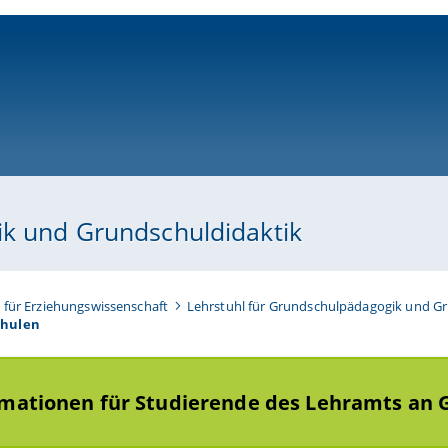
ni-bamberg.de
ik und Grundschuldidaktik
t für Erziehungswissenschaft
Lehrstuhl für Grundschulpädagogik und G
chulen
rmationen für Studierende des Lehramts an