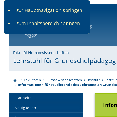
zur Hauptnavigation springen
www.uni-bamberg.de
univis.uni-bamberg.de
fis.u
zum Inhaltsbereich springen
Universität Bamberg
Fakultät Humanwissenschaften
Lehrstuhl für Grundschulpädagog
Fakultäten
Humanwissenschaften
Institute
Institu
Informationen für Studierende des Lehramts an Grunds
Startseite
Info
Neuigkeiten