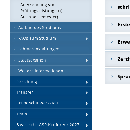
Anerkennung von
Neben der
schri
Prüfungsleistungen (
Auslandssemester)
Die Lehra
Erst
Aufbau des Studiums
verfassen,
FAQs zum Studium
Algemeine
Das erste
Erwe
der Grund
Staatsexa
Lehrveranstaltungen
die
spezi
Staatsexa
An der Un
(studenti
Zerti
Staatsexamen
Erweiteru
Zulassung
Weitere Informationen
An der Un
Spra
Forschung
An bayris
Transfer
erreichen
GrundschulWerkstatt
Informati
Team
Bayerische GSP-Konferenz 2027