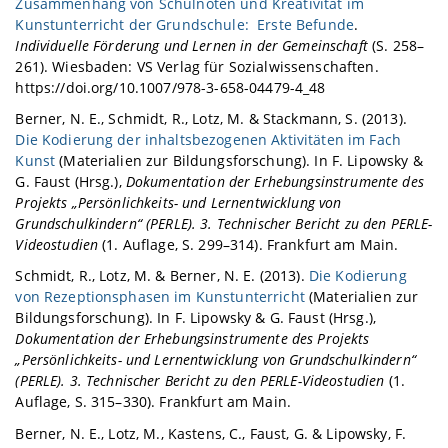
Zusammenhang von Schulnoten und Kreativität im
Kunstunterricht der Grundschule: Erste Befunde
.
Individuelle Förderung und Lernen in der Gemeinschaft
(S. 258–
261). Wiesbaden: VS Verlag für Sozialwissenschaften.
https://doi.org/10.1007/978-3-658-04479-4_48
Berner, N. E., Schmidt, R., Lotz, M. & Stackmann, S. (2013).
Die Kodierung der inhaltsbezogenen Aktivitäten im Fach
Kunst
(Materialien zur Bildungsforschung). In F. Lipowsky &
G. Faust (Hrsg.),
Dokumentation der Erhebungsinstrumente des
Projekts „Persönlichkeits- und Lernentwicklung von
Grundschulkindern“ (PERLE). 3. Technischer Bericht zu den PERLE-
Videostudien
(1. Auflage, S. 299–314). Frankfurt am Main.
Schmidt, R., Lotz, M. & Berner, N. E. (2013).
Die Kodierung
von Rezeptionsphasen im Kunstunterricht
(Materialien zur
Bildungsforschung). In F. Lipowsky & G. Faust (Hrsg.),
Dokumentation der Erhebungsinstrumente des Projekts
„Persönlichkeits- und Lernentwicklung von Grundschulkindern“
(PERLE). 3. Technischer Bericht zu den PERLE-Videostudien
(1.
Auflage, S. 315–330). Frankfurt am Main.
Berner, N. E., Lotz, M., Kastens, C., Faust, G. & Lipowsky, F.