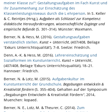
meiner Klasse zu!“: Gestaltungsaufgaben im Fach Kunst und
ihr Zusammenhang zur Einschätzung des
Klassenleistungsniveaus durch die L ehrperson
. In S. Keller
& C. Reintjes (Hrsg.),
Aufgaben als Schlüssel zur Kompetenz:
didaktische Herausforderungen, wissenschaftliche Zugänge und
empirische Befunde
(S. 301–314). Münster: Waxmann.
Berner, N. & Hess, M. (2016).
Gestaltungsaufgaben
verständlich stellen
.
Kunst + Unterricht
, (407/408, Beilage
'Exkurs Unterrichtsqualität'), 7–8. Seelze: Friedrich.
Denn, A.-K. & Hess, M. (2016).
Lehrereinschätzung und
Sozialformen im Kunstunterricht
.
Kunst + Unterricht
,
(407/408, Beilage 'Exkurs Unterrichtsqualität), 18–21.
Hannover: Friedrich.
Berner, N. & Lotz, M. (2015).
Aufgabenkultur im
Kunstunterricht der Grundschule
.
Begabungen entwickeln &
Kreativität fördern
(S. 355–404). Gehalten auf der Symposium
„Begabungen Entwickeln & Kreativität Fördern“, 2014,
Muenchen: kopaed.
Berner, N. E., Lotz, M. & Theurer, C. (2014).
Zum