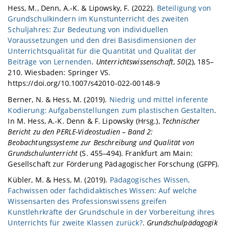
Hess, M., Denn, A.-K. & Lipowsky, F. (2022).
Beteiligung von
Grundschulkindern im Kunstunterricht des zweiten
Schuljahres: Zur Bedeutung von individuellen
Voraussetzungen und den drei Basisdimensionen der
Unterrichtsqualität für die Quantität und Qualität der
Beiträge von Lernenden
.
Unterrichtswissenschaft
,
50
(2), 185–
210. Wiesbaden: Springer VS.
https://doi.org/10.1007/s42010-022-00148-9
Berner, N. & Hess, M. (2019).
Niedrig und mittel inferente
Kodierung: Aufgabenstellungen zum plastischen Gestalten
.
In M. Hess, A.-K. Denn & F. Lipowsky (Hrsg.),
Technischer
Bericht zu den PERLE-Videostudien – Band 2:
Beobachtungssysteme zur Beschreibung und Qualität von
Grundschulunterricht
(S. 455–494). Frankfurt am Main:
Gesellschaft zur Förderung Pädagogischer Forschung (GFPF).
Kübler, M. & Hess, M. (2019).
Pädagogisches Wissen,
Fachwissen oder fachdidaktisches Wissen: Auf welche
Wissensarten des Professionswissens greifen
Kunstlehrkräfte der Grundschule in der Vorbereitung ihres
Unterrichts für zweite Klassen zurück?
.
Grundschulpädagogik