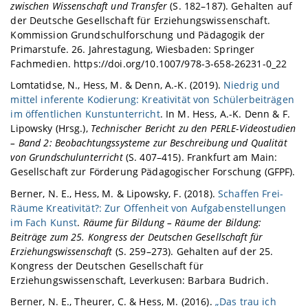
zwischen Wissenschaft und Transfer
(S. 182–187). Gehalten auf
der Deutsche Gesellschaft für Erziehungswissenschaft.
Kommission Grundschulforschung und Pädagogik der
Primarstufe. 26. Jahrestagung, Wiesbaden: Springer
Fachmedien. https://doi.org/10.1007/978-3-658-26231-0_22
Lomtatidse, N., Hess, M. & Denn, A.-K. (2019).
Niedrig und
mittel inferente Kodierung: Kreativität von Schülerbeiträgen
im öffentlichen Kunstunterricht
. In M. Hess, A.-K. Denn & F.
Lipowsky (Hrsg.),
Technischer Bericht zu den PERLE-Videostudien
– Band 2: Beobachtungssysteme zur Beschreibung und Qualität
von Grundschulunterricht
(S. 407–415). Frankfurt am Main:
Gesellschaft zur Förderung Pädagogischer Forschung (GFPF).
Berner, N. E., Hess, M. & Lipowsky, F. (2018).
Schaffen Frei-
Räume Kreativität?: Zur Offenheit von Aufgabenstellungen
im Fach Kunst
.
Räume für Bildung – Räume der Bildung:
Beiträge zum 25. Kongress der Deutschen Gesellschaft für
Erziehungswissenschaft
(S. 259–273). Gehalten auf der 25.
Kongress der Deutschen Gesellschaft für
Erziehungswissenschaft, Leverkusen: Barbara Budrich.
Berner, N. E., Theurer, C. & Hess, M. (2016).
„Das trau ich