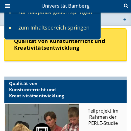
Universität Bamberg
zur Hauptnavigation springen
Sie befinden sich hier:
zum Inhaltsbereich springen
www.uni-bamberg.de
Qualität von Kunstunterricht und
univis.uni-bamberg.de
Kreativitätsentwicklung
fis.uni-bamberg.de
Qualität von
Kunstunterricht und
Kreativitätsentwicklung
Teilprojekt im
Rahmen der
PERLE-Studie