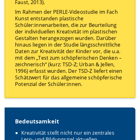
Faust, 2013).
Im Rahmen der PERLE-Videostudie im Fach
Kunst entstanden plastische
Schüler:innenarbeiten, die zur Beurteilung
der individuellen Kreativität im plastischen
Gestalten herangezogen wurden. Darüber
hinaus liegen in der Studie längsschnittliche
Daten zur Kreativität der Kinder vor, die u.a.
mit dem „Test zum schöpferischen Denken –
zeichnerisch“ (kurz: TSD-Z; Urban & Jellen,
1996) erfasst wurden. Der TSD-Z liefert einen
Schätzwert für das allgemeine schöpferische
Potenzial der Schüler:innen.
Bedeutsamkeit
Kreativit
ä
t stellt nicht nur ein zentrales
Lern- und Bildungsziel aktuellen