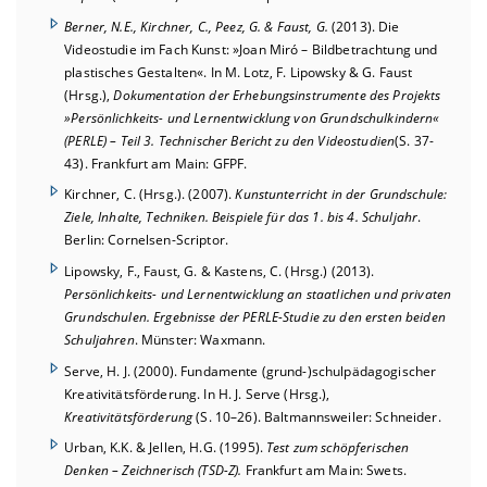
Berner, N.E., Kirchner, C., Peez, G. & Faust, G.
(2013). Die
Videostudie im Fach Kunst: »Joan Miró – Bildbetrachtung und
plastisches Ge­stalten«. In M. Lotz, F. Lipowsky & G. Faust
(Hrsg.),
Dokumen­tation der Erhebungsinstrumente des Projekts
»Persönlichkeits- und Lernentwicklung von Grundschulkindern«
(PERLE) – Teil 3. Technischer Bericht zu den Videostudien
(S. 37-
43)
.
Frankfurt am Main: GFPF
.
Kirchner, C. (Hrsg.). (2007).
Kunstunterricht in der Grundschule:
Ziele, Inhalte, Techniken. Beispiele für das 1. bis 4. Schuljahr
.
Berlin: Cornelsen-Scriptor.
Lipowsky, F., Faust, G. & Kastens, C. (Hrsg.) (2013).
Persönlichkeits- und Lernentwicklung an staatlichen und privaten
Grundschulen. Ergebnisse der PERLE-Studie zu den ersten beiden
Schuljahren
. Münster: Waxmann.
Serve, H. J. (2000). Fundamente (grund-)schulpädagogischer
Kreativitätsförderung. In H. J. Serve (Hrsg.),
Kreativitätsförderung
(S. 10–26). Baltmannsweiler: Schneider.
Urban, K.K. & Jellen, H.G. (1995).
Test zum schöpferischen
Denken – Zeichnerisch (TSD-Z).
Frankfurt am Main: Swets.