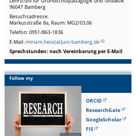
Lehrstuhl für Grundschulpädagogik und -didaktik
96047 Bamberg
Besuchsadresse:
Markusstraße 8a, Raum: MG2/03.06
Telefon: 0951/863-1836
E-Mail:
miriam.hess(at)uni-bamberg.de
Sprechstunden: nach Vereinbarung per E-Mail
Follow my
ORCID
ResearchGate
GoogleScholar
FIS
Colourbox