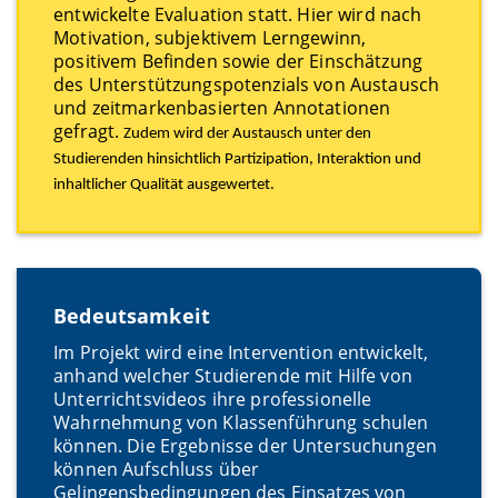
entwickelte Evaluation statt. Hier wird nach
Motivation, subjektivem Lerngewinn,
positivem Befinden sowie der Einschätzung
des Unterstützungspotenzials von Austausch
und zeitmarkenbasierten Annotationen
gefragt.
Zudem wird der Austausch unter den
Studierenden hinsichtlich Partizipation, Interaktion und
inhaltlicher Qualität ausgewertet.
Bedeutsamkeit
Im Projekt wird eine Intervention entwickelt,
anhand welcher Studierende mit Hilfe von
Unterrichtsvideos ihre professionelle
Wahrnehmung von Klassenführung schulen
können. Die Ergebnisse der Untersuchungen
können Aufschluss über
Gelingensbedingungen des Einsatzes von