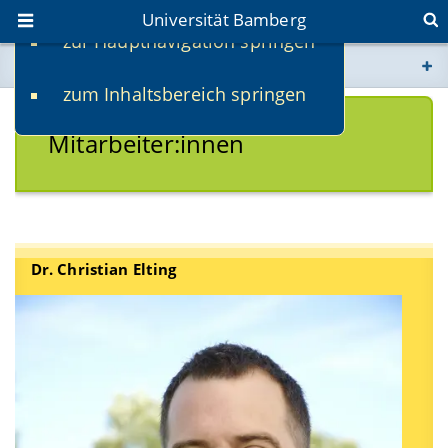
Universität Bamberg
zur Hauptnavigation springen
Sie befinden sich hier:
zum Inhaltsbereich springen
www.uni-bamberg.de
Mitarbeiter:innen
univis.uni-bamberg.de
fis.uni-bamberg.de
Dr. Christian Elting