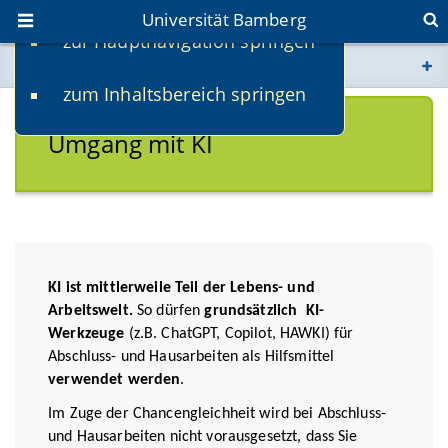
Universität Bamberg
zur Hauptnavigation springen
Sie befinden sich hier:
zum Inhaltsbereich springen
www.uni-bamberg.de
Umgang mit KI
univis.uni-bamberg.de
fis.uni-bamberg.de
KI ist mittlerweile Teil der Lebens- und
Arbeitswelt.
So dürfen
grundsätzlich KI-
Werkzeuge
(z.B. ChatGPT, Copilot, HAWKI) für
Abschluss- und Hausarbeiten als Hilfsmittel
verwendet werden
.
Im Zuge der Chancengleichheit wird bei Abschluss-
und Hausarbeiten nicht vorausgesetzt, dass Sie