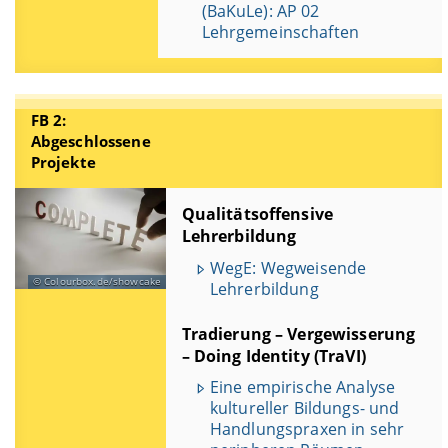
(BaKuLe): AP 02
Lehrgemeinschaften
FB 2:
Abgeschlossene
Projekte
Qualitätsoffensive
Lehrerbildung
WegE: Wegweisende
Colourbox.de/showcake
Lehrerbildung
Tradierung – Vergewisserung
– Doing Identity (TraVI)
Eine empirische Analyse
kultureller Bildungs- und
Handlungspraxen in sehr