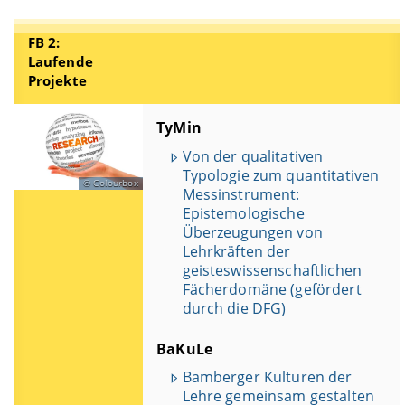
FB 2:
Laufende
Projekte
TyMin
Von der qualitativen
Typologie zum quantitativen
Colourbox
Messinstrument:
Epistemologische
Überzeugungen von
Lehrkräften der
geisteswissenschaftlichen
Fächerdomäne (gefördert
durch die DFG)
BaKuLe
Bamberger Kulturen der
Lehre gemeinsam gestalten