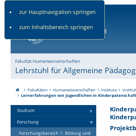
zur Hauptnavigation springen
www.uni-bamberg.de
univis.uni-bamberg.de
fis.u
zum Inhaltsbereich springen
Universität Bamberg
Fakultät Humanwissenschaften
Lehrstuhl für Allgemeine Pädagog
Fakultäten
Humanwissenschaften
Institute
Institu
Lernerfahrungen von Jugendlichen in Kinderpatenschaf
Kinderpa
Studium
Kinderp
Forschung
Projekt
Forschungsbereich 1: Bildung und