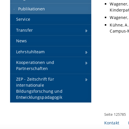
Wagener, 
Publikationen
Kinderpat
Wagener, 
Service
Kühne, A.
Transfer
Campus-Ma
News
Lehrstuhlteam
Kooperationen und
Partnerschaften
ZEP - Zeitschrift für
internationale
Bildungsforschung und
Entwicklungspädagogik
Seite 125785
Kontakt