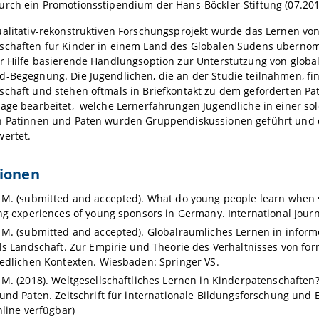
urch ein Promotionsstipendium der Hans-Böckler-Stiftung (07.201
alitativ-rekonstruktiven Forschungsprojekt wurde das Lernen von
schaften für Kinder in einem Land des Globalen Südens überno
er Hilfe basierende Handlungsoption zur Unterstützung von globa
-Begegnung. Die Jugendlichen, die an der Studie teilnahmen, fin
chaft und stehen oftmals in Briefkontakt zu dem geförderten Pa
rage bearbeitet, welche Lernerfahrungen Jugendliche in einer s
n Patinnen und Paten wurden Gruppendiskussionen geführt und 
wertet.
tionen
M. (submitted and accepted). What do young people learn when sp
ng experiences of young sponsors in Germany. International Jour
M. (submitted and accepted). Globalräumliches Lernen in informell
ls Landschaft. Zur Empirie und Theorie des Verhältnisses von fo
edlichen Kontexten. Wiesbaden: Springer VS.
M. (2018). Weltgesellschaftliches Lernen in Kinderpatenschafte
und Paten. Zeitschrift für internationale Bildungsforschung und Ent
nline verfügbar)