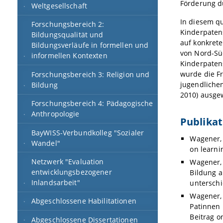
Förderung d
Weltgesellschaft
In diesem qu
Forschungsbereich 2:
Kinderpaten
Bildungsqualität und
auf konkret
Bildungsverläufe in formellen und
von Nord-Süd
informellen Kontexten
Kinderpatens
wurde die F
Forschungsbereich 3: Religion und
jugendliche
Bildung
2010) ausge
Forschungsbereich 4: Pädagogische
Anthropologie
Publika
BayWISS-Verbundkolleg "Sozialer
Wagener, 
Wandel"
on learni
Netzwerk "Evaluation
Wagener, 
entwicklungsbezogener
Bildung a
Inlandsarbeit"
unterschi
Wagener, 
Abgeschlossene Habilitationen
Patinnen 
Beitrag o
Abgeschlossene Dissertationen