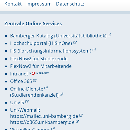
Kontakt
Impressum
Datenschutz
Zentrale Online-Services
Bamberger Katalog (Universitätsbibliothek)
Hochschulportal (HISinOne)
FIS (Forschungsinformationssystem)
FlexNow2 für Studierende
FlexNow2 für Mitarbeitende
Intranet
Office 365
Online-Dienste
(Studierendenkanzlei)
UnivIS
Uni-Webmail:
https://mailex.uni-bamberg.de
https://o365.uni-bamberg.de
Virtueller Campus