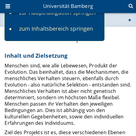
Universität Bamberg
zur Hauptnavigation springen
Sie befinden sich hier:
zum Inhaltsbereich springen
www.uni-bamberg.de
Lernen als Selektionsprozess
univis.uni-bamberg.de
Inhalt und Zielsetzung
fis.uni-bamberg.de
Menschen sind, wie alle Lebewesen, Produkt der
Evolution. Das beinhaltet, dass die Mechanismen, die
menschliches Verhalten steuern, ebenfalls durch
Evolution - also natürliche Selektion - entstanden sind.
Menschliches Verhalten ist aber nicht genetisch
determiniert, sondern im höchsten Maße flexibel.
Menschen passen ihr Verhalten den jeweiligen
Bedingungen an. Dies ist abhängig von den
kulturellen Gegebenheiten, sowie den individuellen
Erfahrungen des Individuums.
Ziel des Projekts ist es, diese verschiedenen Ebenen