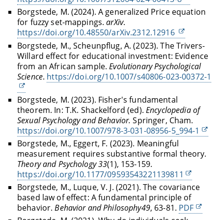
Borgstede, M. (2024). A generalized Price equation
for fuzzy set-mappings.
arXiv
.
https://doi.org/10.48550/arXiv.2312.12916
Borgstede, M., Scheunpflug, A. (2023). The Trivers-
Willard effect for educational investment: Evidence
from an African sample.
Evolutionary Psychological
Science
.
https://doi.org/10.1007/s40806-023-00372-1
Borgstede, M. (2023). Fisher's fundamental
theorem.
In:
T.K.
Shackelford (ed).
Encyclopedia of
Sexual Psychology and Behavior.
Springer, Cham.
https://doi.org/10.1007/978-3-031-08956-5_994-1
Borgstede, M., Eggert, F. (2023). Meaningful
measurement requires substantive formal theory.
Theory and Psychology
33
(1), 153-159.
https://doi.org/10.1177/09593543221139811
Borgstede, M., Luque, V. J. (2021). The covariance
based law of effect: A fundamental principle of
behavior.
Behavior and Philosophy
49
, 63-81.
PDF