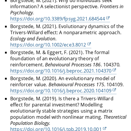
Borgstede, M. (2021). Why do individuals seek
information? A selectionist perspective.
Frontiers in
Psychology.
https://doi.org/10.3389/fpsyg.2021.684544
Borgstede, M. (2021). Evolutionary dynamics of the
Trivers-Willard effect: A nonparametric approach.
Ecology and Evolution
.
https://doi.org/10.1002/ece3.8012
Borgstede, M. & Eggert, F. (2021). The formal
foundation of an evolutionary theory of
reinforcement.
Behavioural Processes 186.
104370
.
https://doi.org/10.1016/j.beproc.2021.104370
Borgstede, M. (2020). An evolutionary model of
reinforcer value.
Behavioural Processes
175
. 104109.
https://doi.org/10.1016/j.beproc.2020.104109
Borgstede, M. (2019). Is there a Trivers-Willard
effect for parental investment? Modelling
evolutionarily stable strategies using a matrix
population model with nonlinear mating.
Theoretical
Population Biology.
https://doi.org/10.1016/j.tpb.2019.10.001