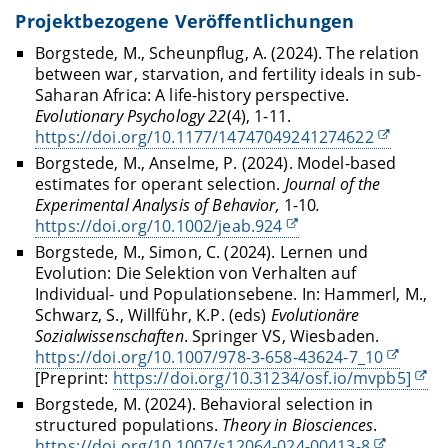
Projektbezogene Veröffentlichungen
Borgstede, M., Scheunpflug, A. (2024).
The relation
between war, starvation, and fertility ideals in sub-
Saharan Africa: A life-history perspective
.
Evolutionary Psychology 22
(4), 1-11.
https://doi.org/10.1177/14747049241274622
Borgstede, M., Anselme, P. (2024). Model-based
estimates for operant selection.
Journal of the
Experimental Analysis of Behavior
,
1-10
.
https://doi.org/10.1002/jeab.924
Borgstede, M., Simon, C. (2024).
Lernen und
Evolution: Die Selektion von Verhalten auf
Individual- und Populationsebene.
In: Hammerl, M.,
Schwarz, S., Willführ, K.P. (eds)
Evolutionäre
Sozialwissenschaften
. Springer VS, Wiesbaden.
https://doi.org/10.1007/978-3-658-43624-7_10
[Preprint:
https://doi.org/10.31234/osf.io/mvpb5]
Borgstede, M. (2024). Behavioral selection in
structured populations.
Theory in Biosciences
.
https://doi.org/10.1007/s12064-024-00413-8