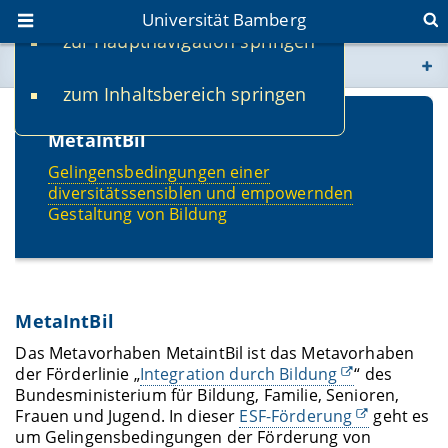
Universität Bamberg
zur Hauptnavigation springen
Sie befinden sich hier:
zum Inhaltsbereich springen
www.uni-bamberg.de
MetaIntBil
univis.uni-bamberg.de
Gelingensbedingungen einer
diversitätssensiblen und empowernden
fis.uni-bamberg.de
Gestaltung von Bildung
MetaIntBil
Das Metavorhaben MetaintBil ist das Metavorhaben
der Förderlinie „
Integration durch Bildung
“ des
Bundesministerium für Bildung, Familie, Senioren,
Frauen und Jugend. In dieser
ESF-Förderung
geht es
um Gelingensbedingungen der Förderung von