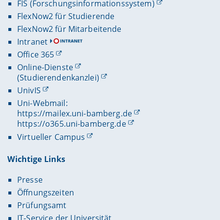
FIS (Forschungsinformationssystem)
FlexNow2 für Studierende
FlexNow2 für Mitarbeitende
Intranet
Office 365
Online-Dienste
(Studierendenkanzlei)
UnivIS
Uni-Webmail:
https://mailex.uni-bamberg.de
https://o365.uni-bamberg.de
Virtueller Campus
Wichtige Links
Presse
Öffnungszeiten
Prüfungsamt
IT-Service der Universität