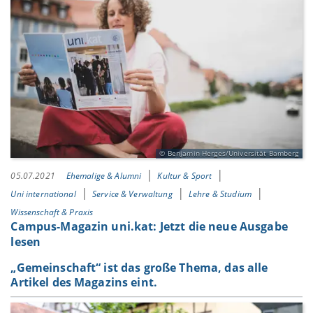
Benjamin Herges/Universität Bamberg
05.07.2021
Ehemalige & Alumni
Kultur & Sport
Uni international
Service & Verwaltung
Lehre & Studium
Wissenschaft & Praxis
Campus-Magazin uni.kat: Jetzt die neue Ausgabe
lesen
„Gemeinschaft“ ist das große Thema, das alle
Artikel des Magazins eint.