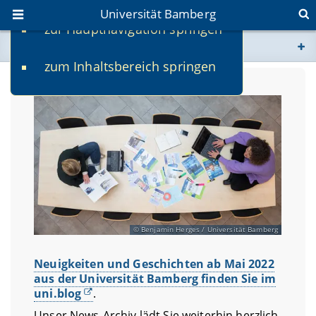
Universität Bamberg
zur Hauptnavigation springen
Sie befinden sich hier:
zum Inhaltsbereich springen
www.uni-bamberg.de
univis.uni-bamberg.de
fis.uni-bamberg.de
Benjamin Herges / Universität Bamberg
Neuigkeiten und Geschichten ab Mai 2022
aus der Universität Bamberg finden Sie im
uni.blog
.
Unser News-Archiv lädt Sie weiterhin herzlich