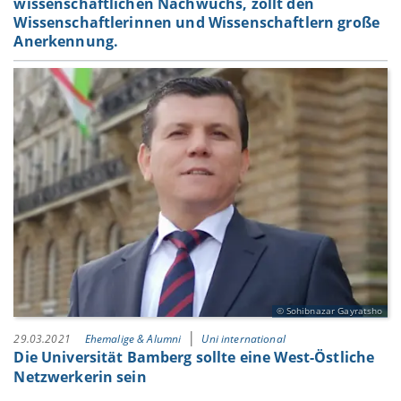
wissenschaftlichen Nachwuchs, zollt den
Wissenschaftlerinnen und Wissenschaftlern große
Anerkennung.
Sohibnazar Gayratsho
29.03.2021
Ehemalige & Alumni
Uni international
Die Universität Bamberg sollte eine West-Östliche
Netzwerkerin sein