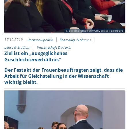
Sarah Siemeister/Universität Bamberg
17.12.2019
Hochschulpolitik
Ehemalige & Alumni
Lehre & Studium
Wissenschaft & Praxis
Ziel ist ein „ausgeglichenes
Geschlechterverhältnis“
Der Festakt der Frauenbeauftragten zeigt, dass die
Arbeit für Gleichstellung in der Wissenschaft
wichtig bleibt.