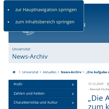
zur Hauptnavigation springen
www.uni-bamberg.de
univis.uni-bamberg.de
fis.u
zum Inhaltsbereich springen
Universität Bamberg
Universität
News-Archiv
Universität
Aktuelles
News-Archiv
„Die Aufgabe d
15.12.2020
H
Profil
-
Hannah Fisch
Zahlen und Fakten
„Die A
Charakteristika und Kultur
zum k