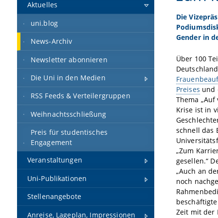
Aktuelles
Die Vizepräs
uni.blog
Podiumsdisk
Gender in d
News-Archiv
Über 100 Te
Newsletter abonnieren
Deutschland
Die Uni in den Medien
Frauenbeauf
Preises
und 
RSS Feeds & Verteilergruppen
Thema „Auf v
Krise ist in 
Weihnachtsschließung
Geschlechter
schnell das 
Preis für studentisches
Universität
Engagement
„Zum Karrier
Veranstaltungen
gesellen.“ D
„Auch an der
Uni-Publikationen
noch nachge
Rahmenbedin
Stellenangebote
beschäftigte
Zeit mit der
Anreise, Lageplan, Impressionen