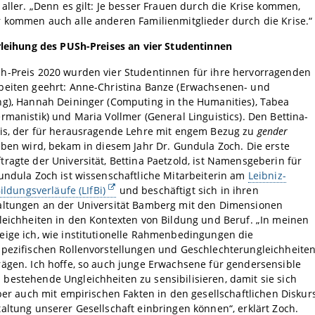
 aller. „Denn es gilt: Je besser Frauen durch die Krise kommen,
 kommen auch alle anderen Familienmitglieder durch die Krise.“
rleihung des PUSh-Preises an vier Studentinnen
h-Preis 2020 wurden vier Studentinnen für ihre hervorragenden
beiten geehrt: Anne-Christina Banze (Erwachsenen- und
ng), Hannah Deininger (Computing in the Humanities), Tabea
rmanistik) und Maria Vollmer (General Linguistics). Den Bettina-
eis, der für herausragende Lehre mit engem Bezug zu
gender
ben wird, bekam in diesem Jahr Dr. Gundula Zoch. Die erste
ragte der Universität, Bettina Paetzold, ist Namensgeberin für
undula Zoch ist wissenschaftliche Mitarbeiterin am
Leibniz-
Bildungsverläufe (LIfBi)
und beschäftigt sich in ihren
altungen an der Universität Bamberg mit den Dimensionen
leichheiten in den Kontexten von Bildung und Beruf. „In meinen
eige ich, wie institutionelle Rahmenbedingungen die
spezifischen Rollenvorstellungen und Geschlechterungleichheite
ägen. Ich hoffe, so auch junge Erwachsene für gendersensible
estehende Ungleichheiten zu sensibilisieren, damit sie sich
aber auch mit empirischen Fakten in den gesellschaftlichen Diskur
altung unserer Gesellschaft einbringen können“, erklärt Zoch.