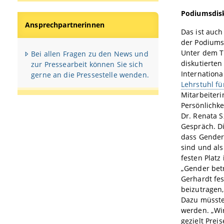
Podiumsdisk
Ansprechpartnerinnen
Das ist auc
der Podiumsd
Unter dem Ti
Bei allen Fragen zu den News und
diskutierte
zur Pressearbeit können Sie sich
Internationa
gerne an die Pressestelle wenden.
Lehrstuhl fü
Mitarbeiteri
Persönlichke
Dr. Renata S
Gespräch. Di
dass Gendera
sind und als
festen Plat
„Gender betr
Gerhardt fes
beizutragen,
Dazu müssten
werden. „Wi
gezielt Prei