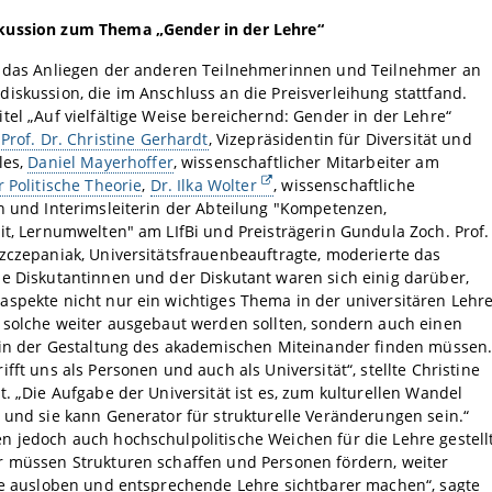
ussion zum Thema „Gender in der Lehre“
h das Anliegen der anderen Teilnehmerinnen und Teilnehmer an
iskussion, die im Anschluss an die Preisverleihung stattfand.
tel „Auf vielfältige Weise bereichernd: Gender in der Lehre“
n
Prof. Dr. Christine Gerhardt
, Vizepräsidentin für Diversität und
les,
Daniel Mayerhoffer
, wissenschaftlicher Mitarbeiter am
r Politische Theorie
,
Dr. Ilka Wolter
, wissenschaftliche
n und Interimsleiterin der Abteilung "Kompetenzen,
it, Lernumwelten" am LIfBi und Preisträgerin Gundula Zoch. Prof.
zczepaniak, Universitätsfrauenbeauftragte, moderierte das
e Diskutantinnen und der Diskutant waren sich einig darüber,
spekte nicht nur ein wichtiges Thema in der universitären Lehr
 solche weiter ausgebaut werden sollten, sondern auch einen
z in der Gestaltung des akademischen Miteinander finden müssen
ifft uns als Personen und auch als Universität“, stellte Christine
t. „Die Aufgabe der Universität ist es, zum kulturellen Wandel
 und sie kann Generator für strukturelle Veränderungen sein.“
 jedoch auch hochschulpolitische Weichen für die Lehre gestell
r müssen Strukturen schaffen und Personen fördern, weiter
se ausloben und entsprechende Lehre sichtbarer machen“, sagte