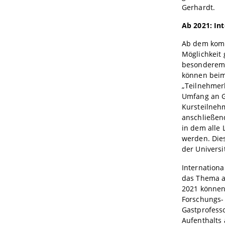
Gerhardt.
Ab 2021: In
Ab dem komm
Möglichkeit 
besonderem 
können beim 
„Teilnehmerk
Umfang an G
Kursteilneh
anschließend
in dem alle
werden. Dies
der Universi
Internationa
das Thema an
2021 können 
Forschungs-
Gastprofess
Aufenthalts 