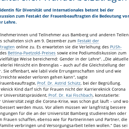
identin für Diversität und Internationales betont bei der
ussion zum Festakt der Frauenbeauftragten die Bedeutung vo
er Lehre.
ilnehmerinnen und Teilnehmer aus Bamberg und anderen Teilen
s schalteten sich am 9. Dezember zum
Festakt der
tragten
online zu. Es erwarteten sie die Verleihung des
PUSh-
des
Bettina-Paetzold-Preises
sowie eine Podiumsdiskussion zum
ielfältige Weise bereichernd: Gender in der Lehre“. „Die aktuelle
vielerlei Hinsicht ein Brennglas – auch auf die Gleichstellung der
. Sie offenbart, wie labil viele Errungenschaften sind und wie
Erreichte wieder verloren gehen kann“, sagte
sfrauenbeauftragte,
Prof. Dr. Astrid Schütz
, bei der Begrüßung.
eknick Kind darf sich für Frauen nicht der Karriereknick Corona
er Universitätspräsident,
Prof. Dr. Kai Fischbach
, konstatierte:
 Universität zeigt die Corona-Krise, was schon gut läuft – und wo
bessert werden muss. Vor allem müssen wir langfristig bessere
gungen für die an der Universität Bamberg studierenden oder
n Frauen schaffen, ebenso wie für Partnerinnen und Partner, die
 Familie verbringen und Versorgungsarbeit teilen wollen.“ Das sei