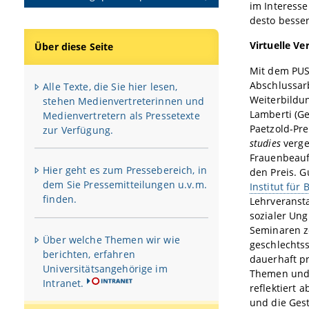
im Interesse
desto besser
Virtuelle Ve
Über diese Seite
Mit dem PUS
Abschlussar
Alle Texte, die Sie hier lesen,
Weiterbildu
stehen Medienvertreterinnen und
Lamberti (Ge
Medienvertretern als Pressetexte
Paetzold-Pr
zur Verfügung.
studies
verge
Frauenbeauft
Hier geht es zum Pressebereich, in
den Preis. G
dem Sie Pressemitteilungen u.v.m.
Institut für 
finden.
Lehrveranst
sozialer Ung
Seminaren z
Über welche Themen wir wie
geschlechts
berichten, erfahren
dauerhaft pr
Universitätsangehörige im
Themen und b
Intranet.
reflektiert 
und die Gest