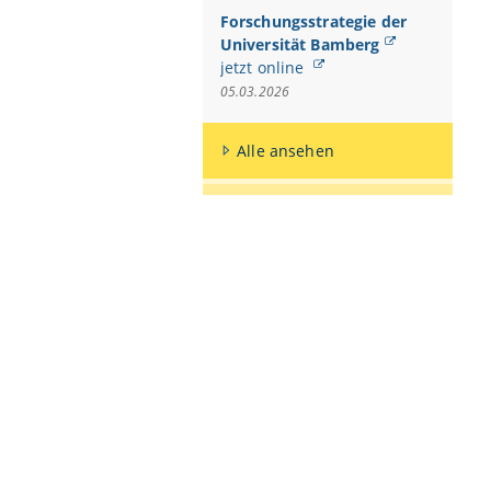
estmitteln - Abt.
Forschungsstrategie der
Universität Bamberg
berg
jetzt online
05.03.2026
e FNK”
(214.4 KB, 2 Seiten)
erg
Alle ansehen
rg
rg
 Bamberg
(216.6 KB)
berg