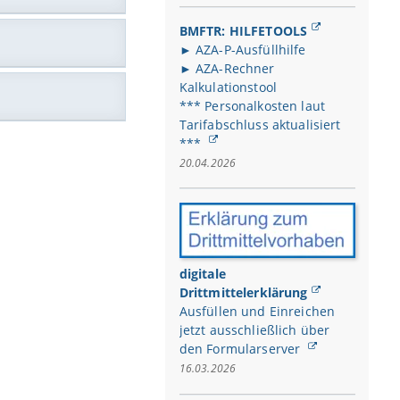
ten in "Horizon
amberg
BMFTR: HILFETOOLS
ems
(25.1 KB)
► AZA-P-Ausfüllhilfe
 Universität
► AZA-Rechner
 KB)
nstreisen 12/2020
(155.7 KB)
Kalkulationstool
*** Personalkosten laut
culum Vitae -
Tarifabschluss aktualisiert
e
***
Seite)
(4.9 MB)
20.04.2026
)
 03/2022
mit
- Uni
(83.8 KB)
21
,
erg
ät Bamberg
erg
 DFG-Anträge
tät Bamberg
digitale
g
Drittmittelerklärung
.10.2022
Ausfüllen und Einreichen
jetzt ausschließlich über
ien vom 30.04.2021
den Formularserver
16.03.2026
en
ni Bamberg: