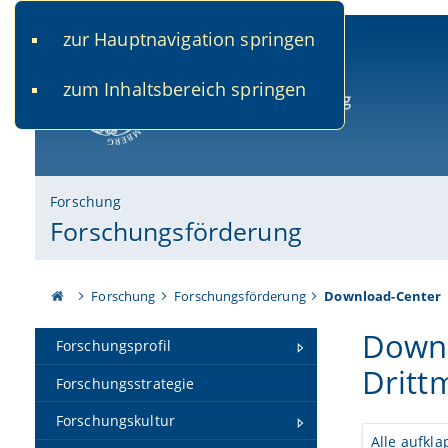
zur Hauptnavigation springen
www.uni-bamberg.de
univis.uni-bamberg.de
fis.u
zum Inhaltsbereich springen
Universität Bamberg
Forschung
Forschungsförderung
Forschung
Forschungsförderung
Download-Center
Downl
Forschungsprofil
Dritt
Forschungsstrategie
Forschungskultur
Alle aufkl