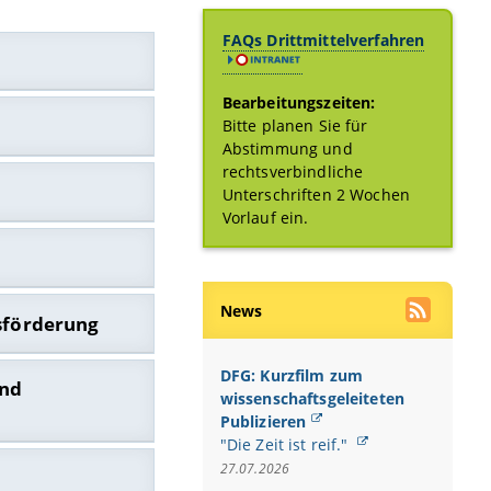
FAQs Drittmittelverfahren
Bearbeitungszeiten:
Bitte planen Sie für
Abstimmung und
rechtsverbindliche
Unterschriften 2 Wochen
ntool
Vorlauf ein.
News
sförderung
splan
berg
DFG: Kurzfilm zum
113.2 KB)
wissenschaftsgeleiteten
 KB, 2 Seiten)
- in Überarbeitung
Publizieren
"Die Zeit ist reif."
27.07.2026