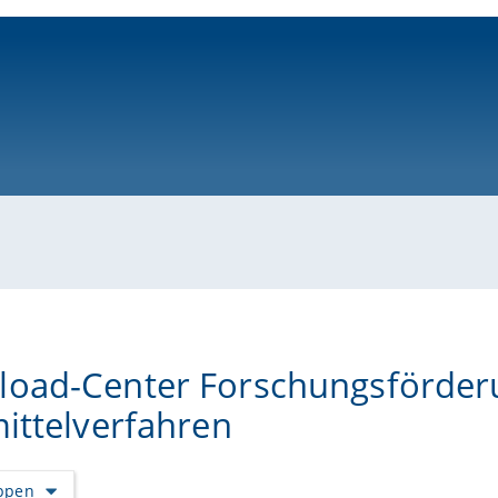
ni-bamberg.de
oad-Center Forschungsförder
mittelverfahren
appen