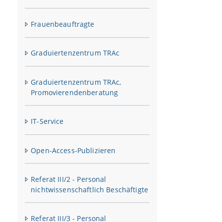
Formul
DFG-P
Drittmi
Formul
Frauenbeauftragte
Gültigk
Bayeris
Antrag
Formula
Bayeri
(967.6 KB,
Reisek
Inform
Graduiertenzentrum TRAc
ELFI-D
Rundsc
► dire
(206.8 KB,
Graduiertenzentrum TRAc,
► dire
Rundsc
Promovierendenberatung
E-Mail-Ko
DFG-Le
IT-Service
DFG - 
Open-Access-Publizieren
Formula
DFG-Vor
Referat III/2 - Personal
DFG-Vor
nichtwissenschaftlich Beschäftigte
► dire
Referat III/3 - Personal