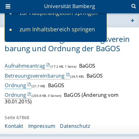
Universität Bamberg
zur Hauptnavigation springen
Sie befinden sich hier:
zum Inhaltsbereich springen
www.uni-bamberg.de
Aufnahmeantrag, Betreuungsverein
barung und Ordnung der BaGOS
univis.uni-bamberg.de
fis.uni-bamberg.de
Aufnahmeantrag
BaGOS
(17.2 KB, 1 Seite)
Betreuungsvereinbarung
BaGOS
(24.5 KB)
Ordnung
BaGOS
(21.7 KB)
Ordnung
BaGOS (Änderung vom
(203.8 KB, 3 Seiten)
30.01.2015)
Seite 67868
Kontakt
Impressum
Datenschutz