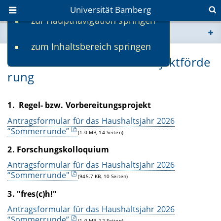
Universität Bamberg
zur Hauptnavigation springen
Sie befinden sich hier:
zum Inhaltsbereich springen
www.uni-bamberg.de
Formulare zur Internen Projektförde
rung
univis.uni-bamberg.de
fis.uni-bamberg.de
1.
Regel- bzw. Vorbereitungsprojekt
Antragsformular für das Haushaltsjahr 2026
“Sommerrunde”
(1.0 MB, 14 Seiten)
2. Forschungskolloquium
Antragsformular für das Haushaltsjahr 2026
“Sommerrunde"
(945.7 KB, 10 Seiten)
3. "fres(c)h!"
Antragsformular für das Haushaltsjahr 2026
“Sommerrunde”
(1.0 MB, 12 Seiten)